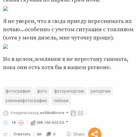
Я не уверен, что я сюда приеду переснимать их
ночью...особенно с учетом ситуации с топливом
(хотя у меня дизель, мне чуточку проще).
Но в целом,землянки я не перестану снимать,
пока они есть хотя бы в нашем регионе.
фотография
фото
фоторепортаж
репортаж
уличнаяфотография
пейзаж
4 недели назад
evildeathcore
18
288.166 GOLOS
10 GOLOS
Share
Ответить
0
Reward