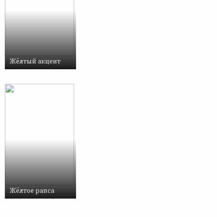
Жёлтый акцент
Жёлтое рапса