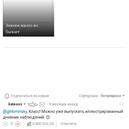
Зелени много не
бывает
Подписаться на новые
Сортировка
:
Популярное
[-]
kateevs
·
9 месяцев назад
@glebminsky
, Класс! Можно уже выпускать иллюстрированный
дневник наблюдений. 😊
0
0.000 GOLOS
Ответить