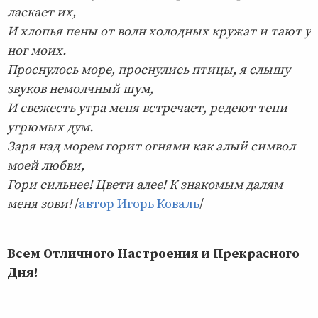
ласкает их,
И хлопья пены от волн холодных кружат и тают у
ног моих.
Проснулось море, проснулись птицы, я слышу
звуков немолчный шум,
И свежесть утра меня встречает, редеют тени
угрюмых дум.
Заря над морем горит огнями как алый символ
моей любви,
Гори сильнее! Цвети алее! К знакомым далям
меня зови!
/
автор Игорь Коваль
/
Всем Отличного Настроения и Прекрасного
Дня!