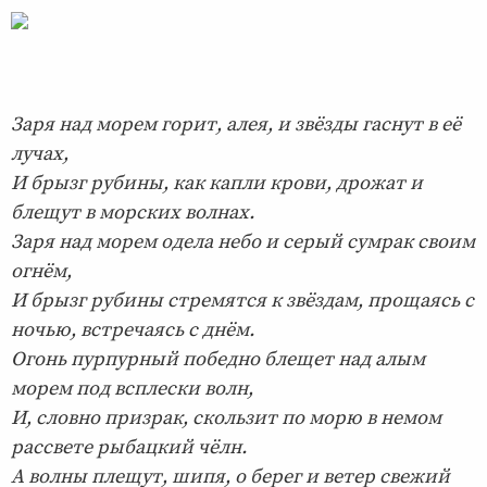
Заря над морем горит, алея, и звёзды гаснут в её
лучах,
И брызг рубины, как капли крови, дрожат и
блещут в морских волнах.
Заря над морем одела небо и серый сумрак своим
огнём,
И брызг рубины стремятся к звёздам, прощаясь с
ночью, встречаясь с днём.
Огонь пурпурный победно блещет над алым
морем под всплески волн,
И, словно призрак, скользит по морю в немом
рассвете рыбацкий чёлн.
А волны плещут, шипя, о берег и ветер свежий