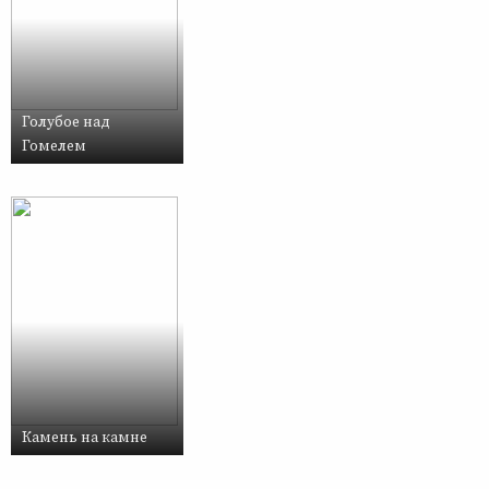
Голубое над
Гомелем
Камень на камне