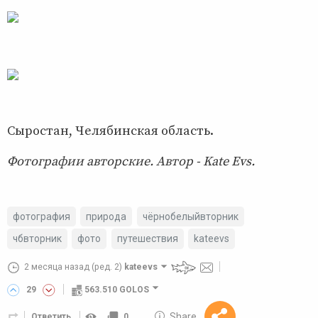
Сыростан, Челябинская область.
Фотографии авторские. Автор - Kate Evs.
фотография
природа
чёрнобелыйвторник
чбвторник
фото
путешествия
kateevs
2 месяца назад
(ред. 2)
kateevs
29
563.510 GOLOS
10 GOLOS
Share
Ответить
0