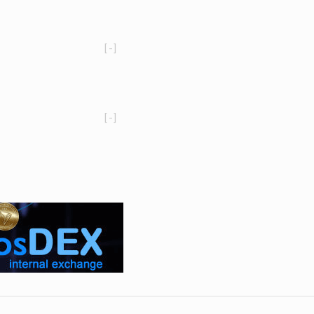
[-]
[-]