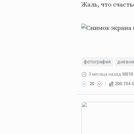
Жаль, что счаст
фотография
дневн
3 месяца назад
lllll1ll
20
200.734