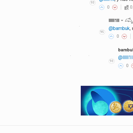
93
0
0
lllll1ll
·
@bambuk
,
95
0
bambu
·
·
@lllll1l
93
0