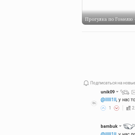
Прогулка по Гомелю -
Подписаться на новы
unik09
@lllll1ll
, у нас
86
1
2
bambuk
@lllll1ll
, у нас 