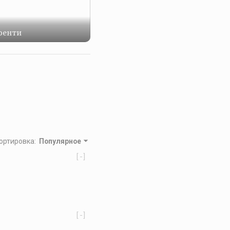
ренти
ортировка
:
Популярное
[-]
[-]