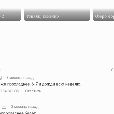
 2
Узнали, конечно
Озеро Ло
е
С
·
3 месяца назад
 тоже прохладнее, 6-7 и дожди всю неделю.
.254 GOLOS
Ответить
·
3 месяца назад
попрохладнее будет.