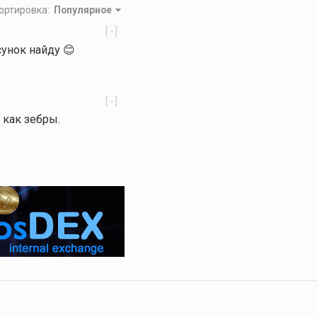
ортировка
:
Популярное
[-]
сунок найду 😊
[-]
, как зебры.