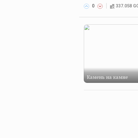
0
337.058 
Камень на камне