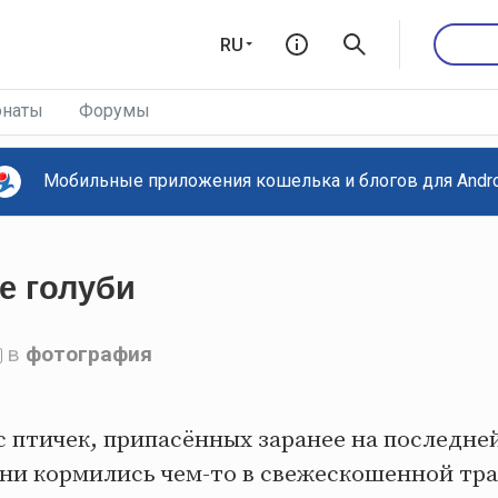
RU
наты
Форумы
Мобильные приложения кошелька и блогов для Androi
е голуби
в
фотография
с птичек, припасённых заранее на последней
Они кормились чем-то в свежескошенной тра