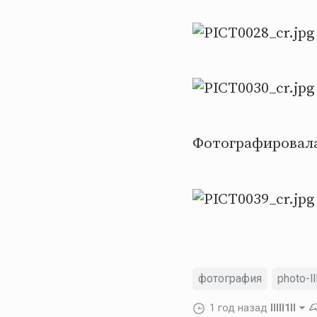
Фотографировала
фотография
photo-lll
1 год назад
lllll1ll