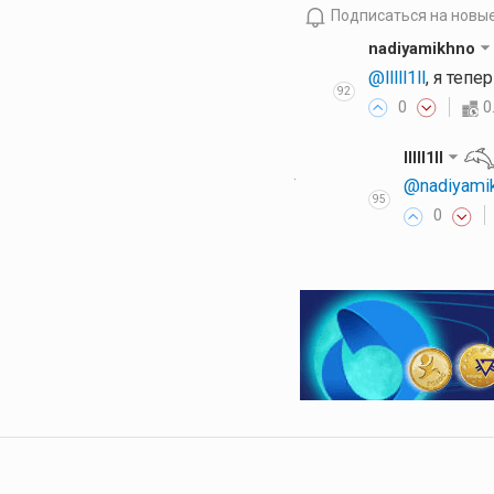
Подписаться на новы
nadiyamikhno
@lllll1ll
, я теп
92
0
0
lllll1ll
·
@nadiyami
95
0