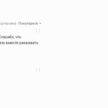
ортировка
:
Популярное
[-]
пасибо, что
дем вместе развивать
[-]