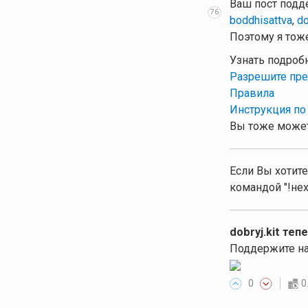
Ваш пост подд
76
boddhisattva
,
do
Поэтому я тоже
Узнать подроб
Разрешите пре
Правила
Инструкция по
Вы тоже может
Если Вы хотите
командой "!нех
dobryj.kit теп
Поддержите на
0
0