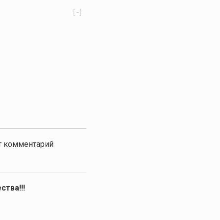
[-]
от комментарий
ства!!!