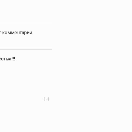
от комментарий
ства!!!
[-]