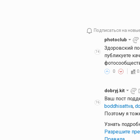
Подписаться на новы
photoclub
Здоровский по
74
публикуете ка
фотосообществ
0
0
dobryj.kit
Ваш пост подд
76
boddhisattva
,
do
Поэтому я тоже
Узнать подроб
Разрешите пре
Правила