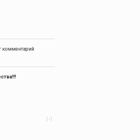
от комментарий
ства!!!
[-]