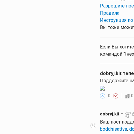
Разрешите пре
Правила
Инструкция по
Вы тоже может
Если Вы хотите
командой "!нех
dobryj.kit теп
Поддержите на
0
0
dobryj.kit
Ваш пост подд
76
boddhisattva
,
do