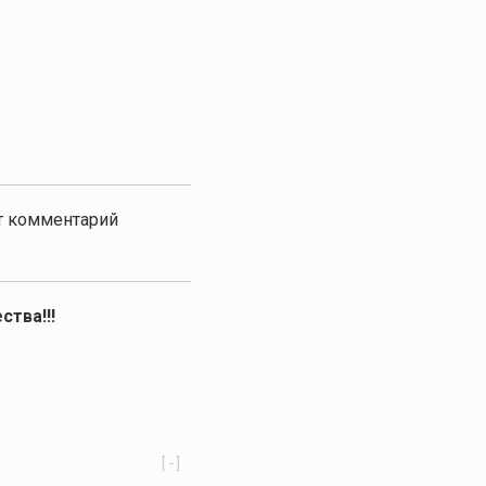
от комментарий
ства!!!
[-]