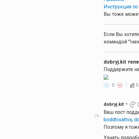
Инструкция по
Вы тоже может
Если Вы хотите
командой "!нех
dobryj.kit теп
Поддержите на
0
0
dobryj.kit
Ваш пост подд
76
boddhisattva
,
do
Поэтому я тоже
Узнать подроб