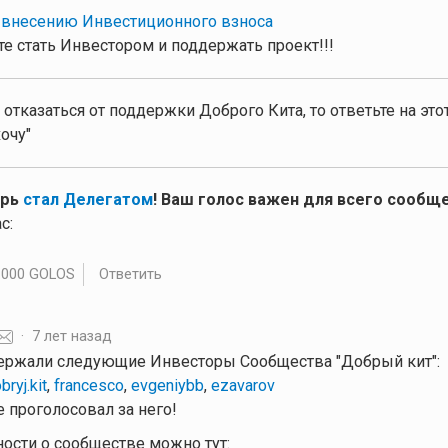
 внесению Инвестиционного взноса
е стать Инвестором и поддержать проект!!!
 отказаться от поддержки Доброго Кита, то ответьте на эт
очу"
ерь
стал Делегатом
! Ваш голос важен для всего сообще
с:
.000 GOLOS
Ответить
·
7 лет назад
ержали следующие Инвесторы Сообщества "Добрый кит":
bryj.kit
,
francesco
,
evgeniybb
,
ezavarov
 проголосовал за него!
ности о сообществе можно тут: