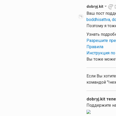
dobryj.kit
Ваш пост подд
76
boddhisattva
,
do
Поэтому я тоже
Узнать подроб
Разрешите пре
Правила
Инструкция по
Вы тоже может
Если Вы хотите
командой "!нех
dobryj.kit теп
Поддержите на