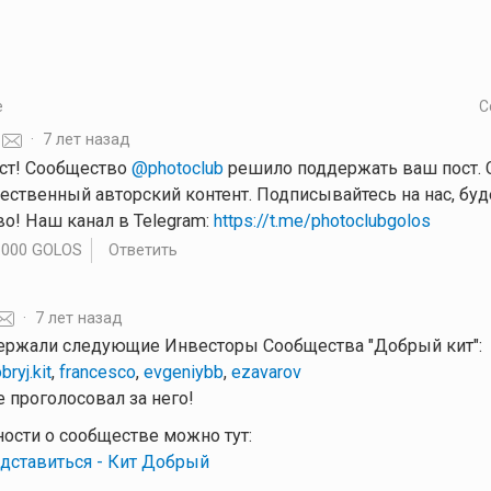
е
С
·
7 лет назад
ст! Сообщество
@photoclub
решило поддержать ваш пост. С
чественный авторский контент. Подписывайтесь на нас, бу
о! Наш канал в Telegram:
https://t.me/photoclubgolos
.000 GOLOS
Ответить
·
7 лет назад
ержали следующие Инвесторы Сообщества "Добрый кит":
bryj.kit
,
francesco
,
evgeniybb
,
ezavarov
 проголосовал за него!
ности о сообществе можно тут:
дставиться - Кит Добрый