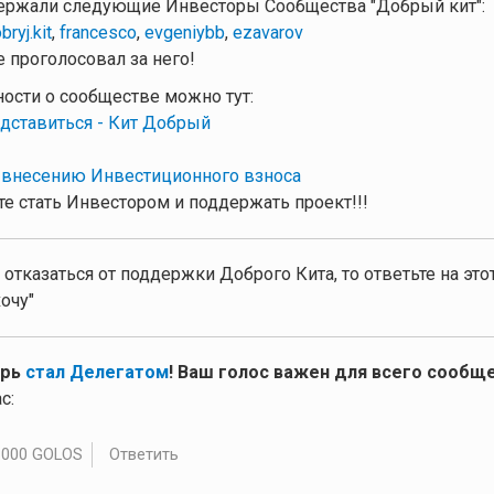
ержали следующие Инвесторы Сообщества "Добрый кит":
bryj.kit
,
francesco
,
evgeniybb
,
ezavarov
 проголосовал за него!
ности о сообществе можно тут:
дставиться - Кит Добрый
 внесению Инвестиционного взноса
е стать Инвестором и поддержать проект!!!
 отказаться от поддержки Доброго Кита, то ответьте на эт
очу"
ерь
стал Делегатом
! Ваш голос важен для всего сообще
с:
.000 GOLOS
Ответить