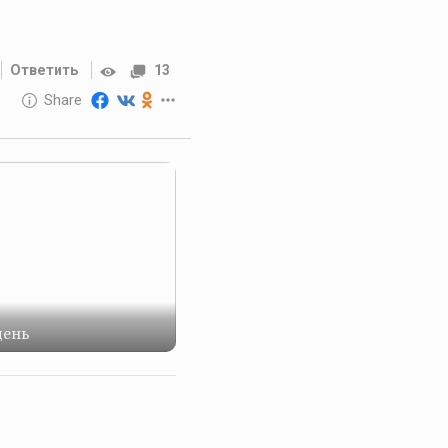
Ответить
13
10 GOLOS
Share
Reward
день