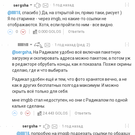
[-]
sergsha
·
1 год назад
·
@lllll1ll
, спасибо ) Да, на открытой он, прямо таки, рисует )
Я по старинке - через imgb, но какие-то ссылки не
отображаются. Хотя, если пройти по ним - все видно.
0
0.000 GOLOS
Ответить
[-]
lllll1ll
·
1 год назад
(ред. 2)
·
·
@sergsha
, На Радикале удобно всё включая пакетную
загрузку и скопировать адреса можно пакетом, а потом уж
в редакторе обрубать концы, как я показала. Позже скрины
сделаю, где и что выбирать
Радикал удобен ещё и тем, что фото хранятся вечно, а не
как в других бесплатных полгода максимум. И можно
скрыть всё только для себя.
мне imgbb стал недоступен, но они с Радикалом по одной
кальке сделаны.
0
24.443 GOLOS
Ответить
[-]
sergsha
·
1 год назад
·
·
·
@lllll1ll
, попробую на imggb подрезать ссылки по образцу.