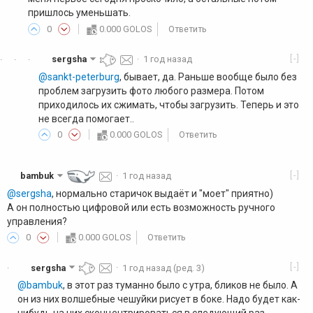
пришлось уменьшать.
0
0.000 GOLOS
Ответить
[-]
sergsha
·
1 год назад
·
·
·
@sankt-peterburg
, бывает, да. Раньше вообще было без
проблем загрузить фото любого размера. Потом
приходилось их сжимать, чтобы загрузить. Теперь и это
не всегда помогает..
0
0.000 GOLOS
Ответить
[-]
bambuk
·
1 год назад
@sergsha
, нормально старичок выдаёт и "моет" приятно)
А он полностью цифровой или есть возможность ручного
управления?
0
0.000 GOLOS
Ответить
[-]
sergsha
·
1 год назад
(ред. 3)
·
@bambuk
, в этот раз туманно было с утра, бликов не было. А
он из них волшебные чешуйки рисует в боке. Надо будет как-
нибудь на них сконцентрироваться в следующий раз.