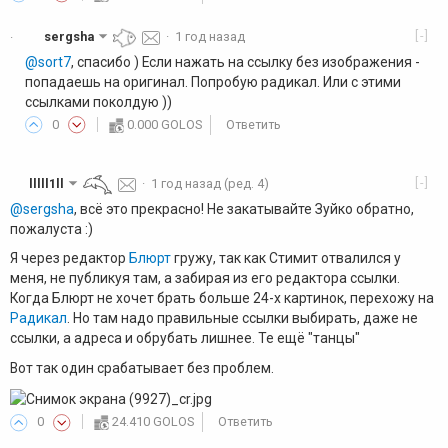
[-]
sergsha
·
1 год назад
·
@sort7
, спасибо ) Если нажать на ссылку без изображения -
попадаешь на оригинал. Попробую радикал. Или с этими
ссылками поколдую ))
0
0.000 GOLOS
Ответить
[-]
lllll1ll
·
1 год назад
(ред. 4)
@sergsha
, всё это прекрасно! Не закатывайте Зуйко обратно,
пожалуста :)
Я через редактор
Блюрт
гружу, так как Стимит отвалился у
меня, не публикуя там, а забирая из его редактора ссылки.
Когда Блюрт не хочет брать больше 24-х картинок, перехожу на
Радикал
. Но там надо правильные ссылки выбирать, даже не
ссылки, а адреса и обрубать лишнее. Те ещё "танцы"
Вот так один срабатывает без проблем.
0
24.410 GOLOS
Ответить