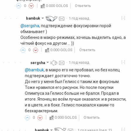
0
0.000 GOLOS
Ответить
[-]
bambuk
·
1 год назад
·
·
·
@sergsha
, подтверждение фокусировки порой
обманывает )
Особенно в макро-режимах, хочешь выделить одно, а
чёткий фокус на другом ... ))
0
0.000 GOLOS
Ответить
[-]
sergsha
·
1 год назад
·
·
·
·
@bambuk
, в макро его не пробовал, но без колец
подтверждает достаточно точно.
До него у меня был Гелиос с таким же фокусным.
Тоже нравился его рисунок. Но после покупки
Олимпуса за Гелиос больше не брался. Продал в
итоге. Японец во всём лучше оказался: и в резкости,
и в цвете, и в боке. Гелиос показался каким-то
безхарактерным.
0
0.000 GOLOS
Ответить
[-]
bambuk
·
1 год назад
(ред. 2)
·
·
·
·
·