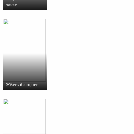
закат
Жёлтый акцент