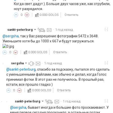
Когда свет дадут ). Больше двух часов уже, как отрубили,
ноут разрядился.
0
0.000 GOLOS
Ответить
[-]
sankt-peterburg
·
1 год назад
@sergsha
, так у Вас разрешение фотографии 5472 х 3648.
Уменьшите хотя бы до 1000 х 667 и будут загружаться.
0
0.000 GOLOS
Ответить
[-]
sergsha
·
1 год назад
·
@sankt-peterburg
, спасибо за подсказку, пытался это сделать
с уменьшенными файлами, как обычно и делал, когда Голос
принимал фотки. В этот раз не получилось. В прошлый раз,
кстати, все прошло гладко )
0
0.000 GOLOS
Ответить
[-]
sankt-peterburg
·
1 год назад
·
·
@sergsha
, бывает иногда и большие фото проскакивают. У
меня первое сегодня проскочило, а остальные потом