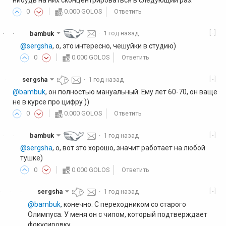
0
0.000 GOLOS
Ответить
[-]
bambuk
·
1 год назад
·
·
@sergsha
, о, это интересно, чешуйки в студию)
0
0.000 GOLOS
Ответить
[-]
sergsha
·
1 год назад
·
@bambuk
, он полностью мануальный. Ему лет 60-70, он ваще
не в курсе про цифру ))
0
0.000 GOLOS
Ответить
[-]
bambuk
·
1 год назад
·
·
@sergsha
, о, вот это хорошо, значит работает на любой
тушке)
0
0.000 GOLOS
Ответить
[-]
sergsha
·
1 год назад
·
·
·
@bambuk
, конечно. С переходником со старого
Олимпуса. У меня он с чипом, который подтверждает
фокусировку.