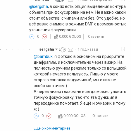
@sergsha
, в сонях есть опция выделения контура
объекта при фокусировки на нём. Не важно какой
стоит объектив, с чипами или без. Это удобно, но
всё равно снимаю в режиме DMF с возможностью
уточнения фокусировки.
0
0.000 GOLOS
Ответить
[-]
sergsha
·
1 год назад
·
·
·
·
·
·
·
@bambuk
, я фоткаю в основном на приоритете
диафрагмы, и исключительно через визир. На
полностью ручном режиме только со вспышкой,
которой нечасто пользуюсь. Ливью у моего
старого сапожка задумчивый, мы с ним не
особо контачим )
А через визир глазом не всегда можно уловить
точную фокусировку, так что эта функция в
переходнике помогает. Я ещё и очкарик, к тому
ж )
0
0.000 GOLOS
Ответить
Еще 6 комментариев