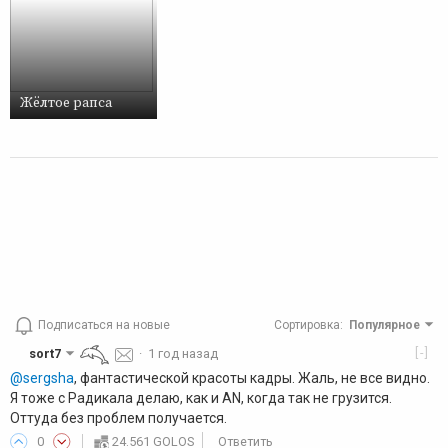
Жёлтое рапса
Подписаться на новые
Сортировка
:
Популярное
[-]
sort7
·
1 год назад
@sergsha
, фантастической красоты кадры. Жаль, не все видно.
Я тоже с Радикала делаю, как и AN, когда так не грузится.
Оттуда без проблем получается.
0
24.561 GOLOS
Ответить