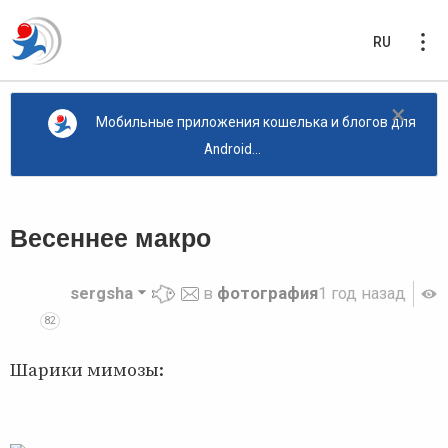
RU
×
Мобильные приложения кошелька и блогов для
Android...
Весеннее макро
sergsha
в
фотография
1 год назад
82
Шарики мимозы: