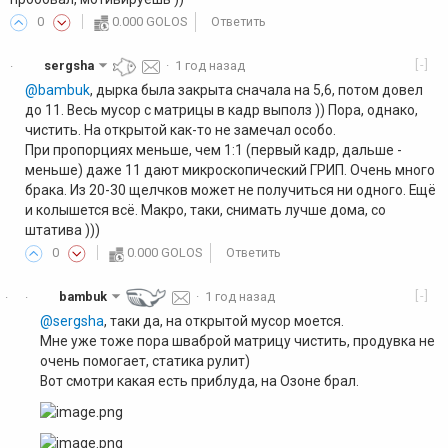
0
0.000 GOLOS
Ответить
[-]
sergsha
·
1 год назад
·
@bambuk
, дырка была закрыта сначала на 5,6, потом довел
до 11. Весь мусор с матрицы в кадр выполз )) Пора, однако,
чистить. На открытой как-то не замечал особо.
При пропорциях меньше, чем 1:1 (первый кадр, дальше -
меньше) даже 11 дают микроскопический ГРИП. Очень много
брака. Из 20-30 щелчков может не получиться ни одного. Ещё
и колышется всё. Макро, таки, снимать лучше дома, со
штатива )))
0
0.000 GOLOS
Ответить
[-]
bambuk
·
1 год назад
·
·
@sergsha
, таки да, на открытой мусор моется.
Мне уже тоже пора шваброй матрицу чистить, продувка не
очень помогает, статика рулит)
Вот смотри какая есть приблуда, на Озоне брал.