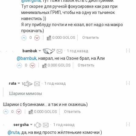
@sergsha
, тут тоже глазок есть с диоптриями.
Тут скорее для ручной фокусировке как раз при
минимальных ГРИП, чтобы на одну из тычинок
навестись ))
Я эту приблуду почти и не юзал, вот надо на макро
прокачать)
0
0.000 GOLOS
Ответить
[-]
bambuk
·
1 год назад
·
·
·
@bambuk
, наврал, не на Озоне брал, на Али
0
0.000 GOLOS
Ответить
[-]
ruta
·
1 год назад
Шарики мимозы
Шарики с бусинками... а так и не скажешь)
0
0.000 GOLOS
Ответить
[-]
sergsha
·
1 год назад
·
@ruta
, да, на вид просто жёлтенькие комочки )