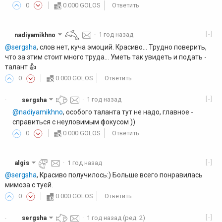
0
0.000 GOLOS
Ответить
[-]
nadiyamikhno
·
1 год назад
@sergsha
, слов нет, куча эмоций. Красиво... Трудно поверить,
что за этим стоит много труда... Уметь так увидеть и подать -
талант 👍️
0
0.000 GOLOS
Ответить
[-]
sergsha
·
1 год назад
·
@nadiyamikhno
, особого таланта тут не надо, главное -
справиться с неуловимым фокусом ))
0
0.000 GOLOS
Ответить
[-]
algis
·
1 год назад
@sergsha
, Красиво получилось:) Больше всего понравилась
мимоза с туей.
0
0.000 GOLOS
Ответить
[-]
sergsha
·
1 год назад
(ред. 2)
·