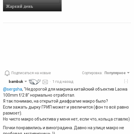
Жаркий день
Подписаться на новые
Сортировка
:
Популярное
[-]
bambuk
·
1 год назад
@sergsha
, "Недорогой для макрика китайский объектив Laowa
100mm f/2.8" нормально отработал.
Я так понимаю, на открытой диафрагме макро было?
Если зажать дырку ГРИП может и увеличится (фон то всё равно
размоет).
Но чисто макро объектива у меня нет, если что, кольца ставлю)
Почки понравились и виноградина. Давно на улице макро не
пробовал, мотивируешь ))