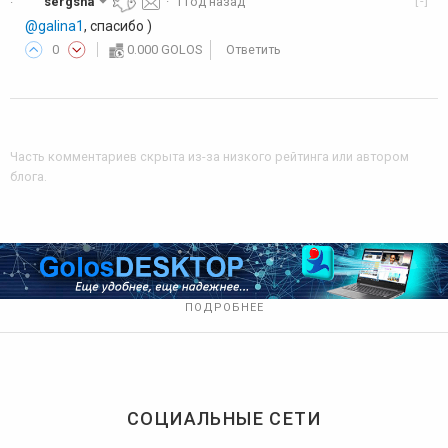
[-]
sergsha
·
1 год назад
·
@galina1
, спасибо )
0
0.000 GOLOS
Ответить
Часть комментариев скрыта из-за низкого рейтинга или автором
блога
.
ПОДРОБНЕЕ
СОЦИАЛЬНЫЕ СЕТИ