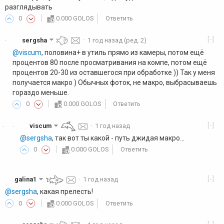
разглядывать
0
0.000 GOLOS
Ответить
[-]
sergsha
·
1 год назад
(ред. 2)
·
@viscum
, половина+ в утиль прямо из камеры, потом ещё
процентов 80 после просматривания на компе, потом ещё
процентов 20-30 из оставшегося при обработке )) Так у меня
получается макро ) Обычных фоток, не макро, выбрасываешь
гораздо меньше.
0
0.000 GOLOS
Ответить
[-]
viscum
·
1 год назад
·
·
@sergsha
, так вот ты какой - путь джидая макро...
0
0.000 GOLOS
Ответить
[-]
galina1
·
1 год назад
@sergsha
, какая прелесть!
0
0.000 GOLOS
Ответить