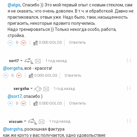
@algis
, Спасибо )) Это мой первый опыт с новым стеклом, сам
я не сказать, что очень доволен. В т.ч. и обработкой. Давно не
практиковался, отвык уже. Надо было, таки, насыщенность
пригасить, некоторые ядовито получились.
Надо тренироваться )) Только некогда особо, работа,
стройка..
0
0.000 GOLOS
Ответить
[-]
sort7
·
1 год назад
@sergsha
, всё - красота!
0
0.000 GOLOS
Ответить
[-]
sergsha
·
1 год назад
·
@sort7
, спасибо )
0
0.000 GOLOS
Ответить
[-]
viscum
·
1 год назад
@sergsha
, роскошная фактура
как же круто у вас получается, одно удовольствие