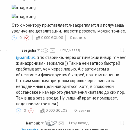
Это к монитору приставляется/закрепляется и получаешь
увеличение детализации, навести резкость можно точнее.
0
0.000 GOLOS
Ответить
[-]
sergsha
·
1 год назад
·
·
·
@bambuk
, я по старинке, через оптический визир. У меня
ж анахронизм - зеркалка )) Так на ней затвор быстрей
срабатывает, чем через ливью. А с автоматом в
объективе и фокусируется быстрей, почти мгновенно.
С таким мощным прицелом хорошо через ливью на
неподвижные цели наводиться. Хотя, в спокойной
обстановке и камерного увеличения хватало до сих пор.
Там в два раза, вроде. Ну, лишний крат не помешает,
надо присмотреться )
0
0.000 GOLOS
Ответить
[-]
bambuk
·
1 год назад
·
·
·