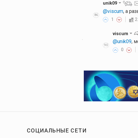
unik09
@viscum
, а р
86
1
2
viscum
·
@unik09
, 
90
0
СОЦИАЛЬНЫЕ СЕТИ