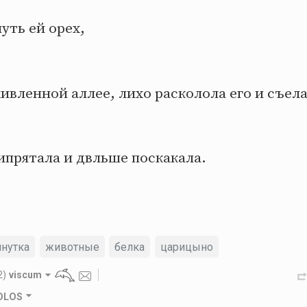
уть ей орех,
живленной аллее, лихо расколола его и съела
ипрятала и двльше поскакала.
нутка
животные
белка
царицыно
2)
viscum
GOLOS