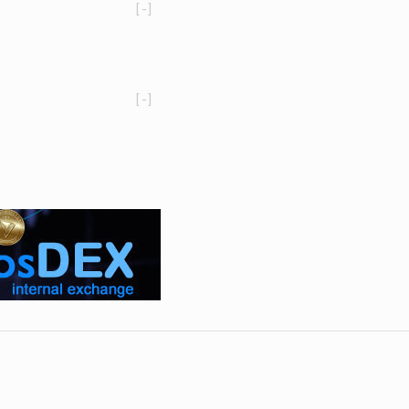
[-]
[-]