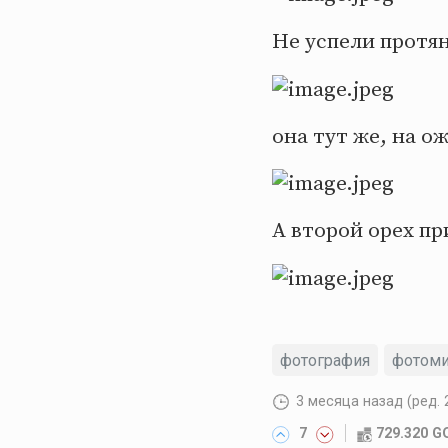
Не успели протян
она тут же, на о
А второй орех пр
фотография
фотоми
3 месяца назад
(ред. 
7
729.320 