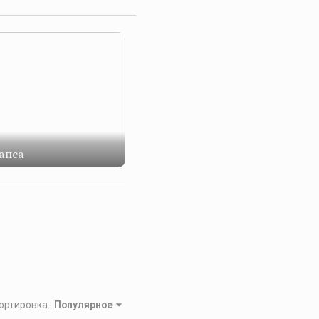
апса
ортировка
:
Популярное