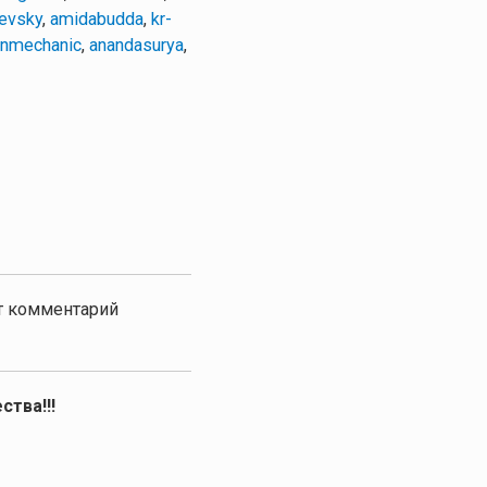
levsky
,
amidabudda
,
kr-
inmechanic
,
anandasurya
,
от комментарий
ства!!!