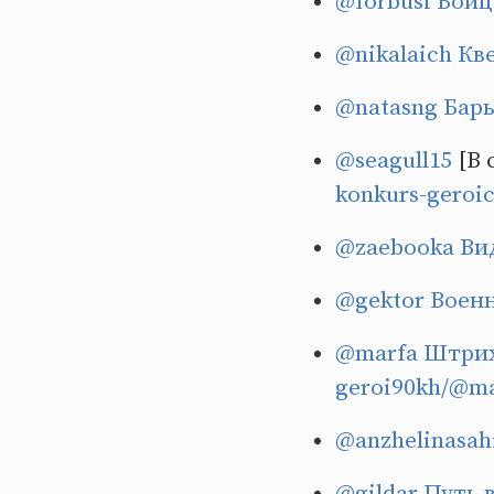
@forbusi
Бойц
@nikalaich
Кв
@natasng
Бар
@seagull15
[В 
konkurs-geroi
@zaebooka
Ви
@gektor
Воен
@marfa
Штрих
geroi90kh/@mar
@anzhelinasah
@gildar
Путь 