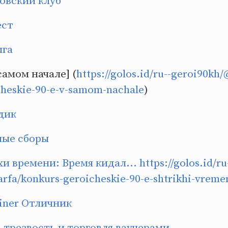
овский клуб
ест
ыга
самом начале] (
https://golos.id/ru--geroi90kh/
cheskie-90-e-v-samom-nachale
)
дик
ные сборы
и времени: Время кидал...
https://golos.id/ru
fa/konkurs-geroicheskie-90-e-shtrikhi-vreme
iner
Отличник
в трезвость и торговля ваучерами