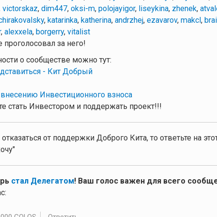
,
victorskaz
,
dim447
,
oksi-m
,
polojayigor
,
liseykina
,
zhenek
,
atva
chirakovalsky
,
katarinka
,
katherina
,
andrzhej
,
ezavarov
,
makcl
,
bra
r
,
alexxela
,
borgerry
,
vitalist
 проголосовал за него!
ности о сообществе можно тут:
дставиться - Кит Добрый
 внесению Инвестиционного взноса
е стать Инвестором и поддержать проект!!!
 отказаться от поддержки Доброго Кита, то ответьте на эт
очу"
ерь
стал Делегатом
! Ваш голос важен для всего сообще
с:
.000 GOLOS
Ответить