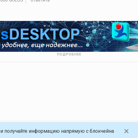
ПОДРОБНЕЕ
×
и получайте информацию напрямую с блокчейна
анная платформа, работающая на блокчейне Golos