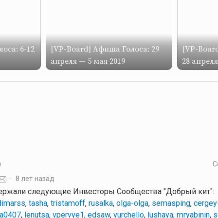
оса: 6-12
[VP-Board] Афиша Голоса: 29
[VP-Board
апреля — 5 мая 2019
28 апреля
е
С
·
8 лет назад
ержали следующие Инвесторы Сообщества "Добрый кит":
dimarss
,
tasha
,
tristamoff
,
rusalka
,
olga-olga
,
semasping
,
cergey
a0407
,
lenutsa
,
vpervye1
,
edsaw
,
yurchello
,
lushaya
,
mryabinin
,
s