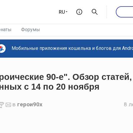
RU
наты
Форумы
Мобильные приложения кошелька и блогов для Androi
роические 90-е". Обзор статей,
ных c 14 по 20 ноября
в
герои90х
8 л