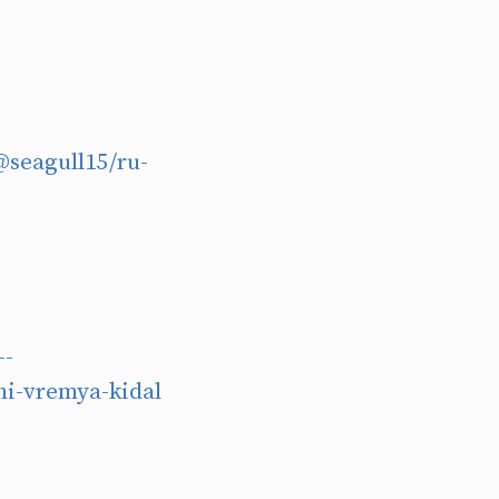
@seagull15/ru-
--
ni-vremya-kidal