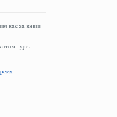
им вас за ваши
 этом туре.
время