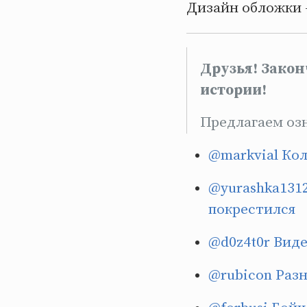
Дизайн обложки 
Друзья! Закон
истории!
Предлагаем озн
@markvial
Кол
@yurashka131
покрестился
@d0z4t0r
Виде
@rubicon
Разн