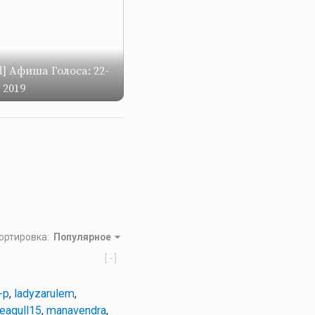
] Афиша Голоса: 22-
 2019
ортировка
:
Популярное
[-]
-p
,
ladyzarulem
,
eagull15
,
manavendra
,