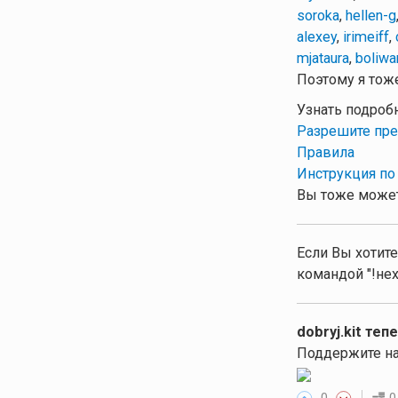
soroka
,
hellen-g
alexey
,
irimeiff
,
mjataura
,
boliwa
Поэтому я тоже
Узнать подроб
Разрешите пре
Правила
Инструкция по
Вы тоже может
Если Вы хотите
командой "!нех
dobryj.kit теп
Поддержите на
0
0