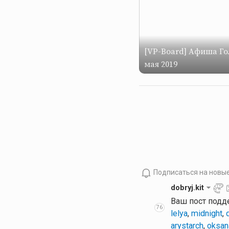
[VP-Board] Афиша Гол
мая 2019
Подписаться на новы
dobryj.kit
Ваш пост подд
76
lelya
,
midnight
,
arystarch
,
oksan