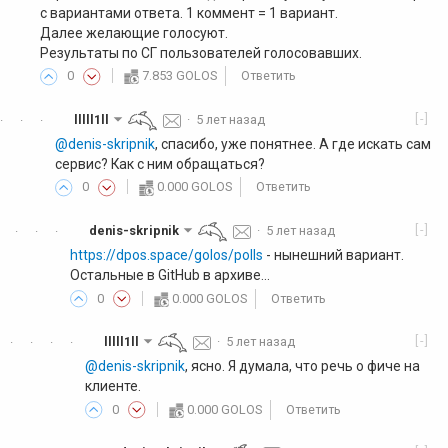
с вариантами ответа. 1 коммент = 1 вариант.
Далее желающие голосуют.
Результаты по СГ пользователей голосовавших.
0
7.853 GOLOS
Ответить
[-]
lllll1ll
·
5 лет назад
·
·
·
@denis-skripnik
, спасибо, уже понятнее. А где искать сам
сервис? Как с ним обращаться?
0
0.000 GOLOS
Ответить
[-]
denis-skripnik
·
5 лет назад
·
·
·
https://dpos.space/golos/polls
- нынешний вариант.
Остальные в GitHub в архиве...
0
0.000 GOLOS
Ответить
[-]
lllll1ll
·
5 лет назад
·
·
·
·
@denis-skripnik
, ясно. Я думала, что речь о фиче на
клиенте.
0
0.000 GOLOS
Ответить