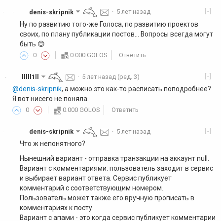
[-]
denis-skripnik
·
5 лет назад
·
·
Ну по развитию того-же Голоса, по развитию проектов
своих, по плану публикации постов... Вопросы всегда могут
быть 😊
0
0.000 GOLOS
Ответить
[-]
lllll1ll
·
5 лет назад
(ред. 3)
·
@denis-skripnik
, а можно это как-то расписать поподробнее?
Я вот нисего не поняла.
0
0.000 GOLOS
Ответить
[-]
denis-skripnik
·
5 лет назад
·
·
Что ж непонятного?
Нынешний вариант - отправка транзакции на аккаунт null.
Вариант с комментариями: пользователь заходит в сервис
и выбирает вариант ответа. Сервис публикует
комментарий с соответствующим номером.
Пользователь может также его вручную прописать в
комментариях к посту.
Вариант с апами - это когда сервис публикует комментарии