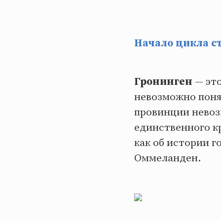
Начало цикла ст
Гронинген
— это
невозможно поня
провинции невоз
единственного кр
как об истории г
Оммеланден.