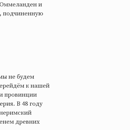
 Оммеланден и
 , подчиненную
мы не будем
перейдём к нашей
 и провинции
рия. В 48 году
внеримский
менем древних