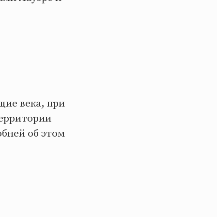
щие века, при
территории
обней об этом