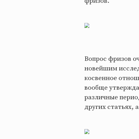
фризов.
Вопрос фризов оч
новейшим исслед
косвенное отнош
вообще утвержда
различные период
других статьях, 