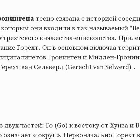
ронингена
тесно связана с историей соседн
 которым они входили в так называемый "В
 Утрехтского княжества-епископства. Приле
вание Горехт. Он в основном включаа терри
иципалитетов Гронинген и Мидден-Гронинг
ерехт ван Сельверд (Gerecht van Selwerd) .
 двух частей: Го (Go) к востоку от Хунза и В
о означает « округ ». Первоначально Горехт 