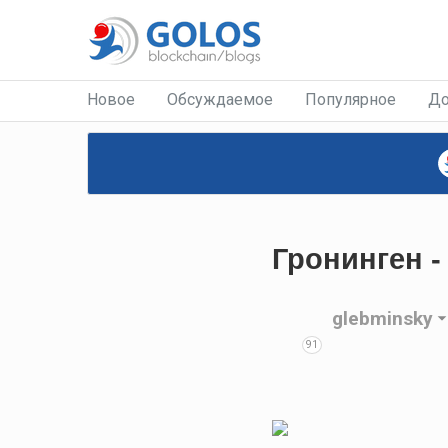
Новое
Обсуждаемое
Популярное
До
Гронинген -
glebminsky
91