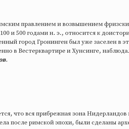
мским правлением и возвышением фризских
00 и 500 годами н. э., относится к доистор
нный город Гронинген был уже заселен в эт
нно в Вестерквартире и Хунсинге, наблюда
ов
.
тся, что вся прибрежная зона Нидерландов
ела после римской эпохи, были сделаны арх