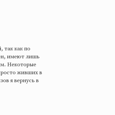
 так как по
ён, имеют лишь
ам. Некоторые
просто живших в
ов я вернусь в