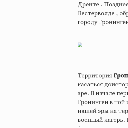
Дренте . Поздне
Вестерволде , о
городу Гронинген
Территория
Гро
касаться доистор
эре. В начале пе
Гронинген в той 
нашей эры на те
военный лагерь.