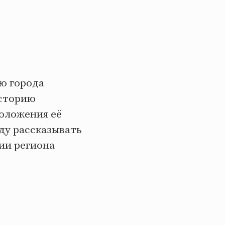
ю города
историю
оложения её
ду рассказывать
рии региона