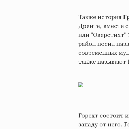
Также история
Г
Дренте, вместе с
или "Оверстихт"
район носил наз
современных мун
также называют Г
Горехт состоит из
западу от него. Г