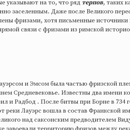
е указывают на то, что ряд
терпов
, таких к
янно заселенным. Даже после Великого пере
лены фризами, хотя письменные источники 
рямой связи с фризами из римской истори
ауэрсом и Эмсом была частью фризской пл
ннем Средневековье. Известны два имени ко
ил и Радбод . После битвы при Борне в 734 
от реки Лауэрс вошла в состав Франкской и
еликого над саксонским предводителем Вид
же завоевали территорию фризов между рек