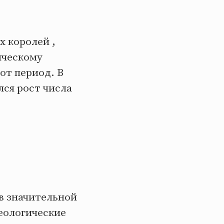
 королей ,
ическому
от период. В
лся рост числа
 в значительной
еологические