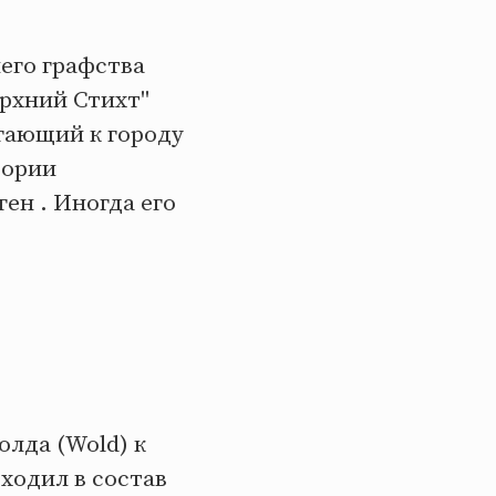
его графства
ерхний Стихт"
гающий к городу
тории
ен . Иногда его
олда (Wold) к
входил в состав