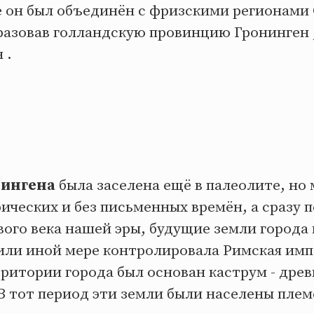
е он был объединён с фризскими регионами
бразовав голландскую провинцию Гронинген
 .
нингена
была заселена ещё в палеолите, но 
ических и без письменных времён, а сразу 
рвого века нашей эры, будущие земли города
или иной мере контролировала Римская импе
рритории города был основан каструм - дре
 В тот период эти земли были населены пле