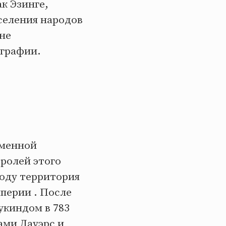
ак Эзинге,
селения народов
не
ографии.
еменной
ролей этого
году территория
мперии . После
укиндом в 783
ами Лауэрс и