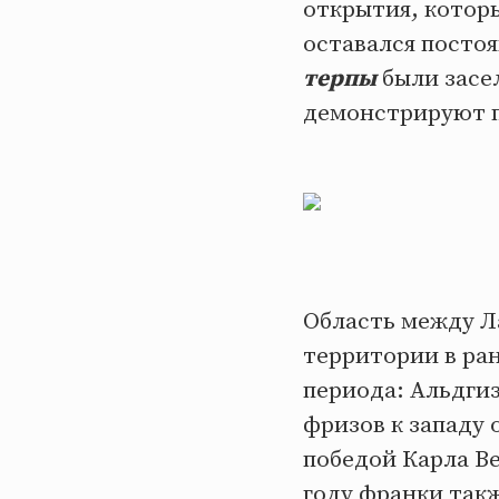
открытия, которы
оставался посто
терпы
были засе
демонстрируют п
Область между Л
территории в ра
периода: Альдгиз
фризов к западу 
победой Карла В
году франки так