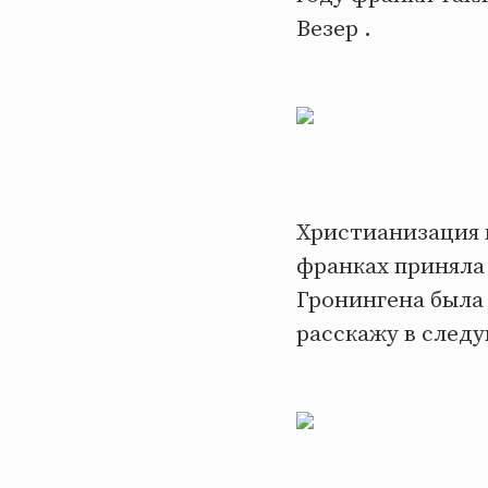
Везер .
Христианизация н
франках приняла
Гронингена была
расскажу в след