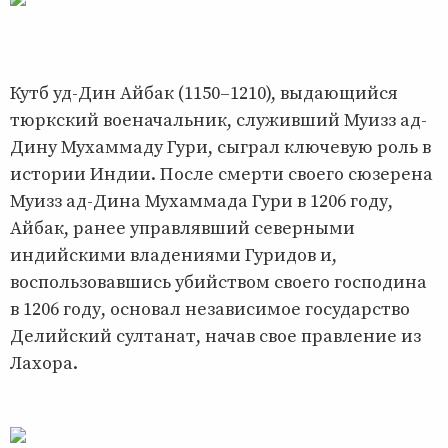
Кутб уд-Дин Айбак (1150–1210), выдающийся
тюркский военачальник, служивший Муизз ад-
Дину Мухаммаду Гури, сыграл ключевую роль в
истории Индии. После смерти своего сюзерена
Муизз ад-Дина Мухаммада Гури в 1206 году,
Айбак, ранее управлявший северными
индийскими владениями Гуридов и,
воспользовавшись убийством своего господина
в 1206 году, основал независимое государство
Делийский султанат, начав свое правление из
Лахора.