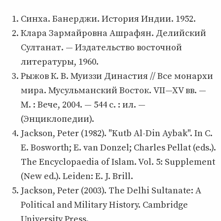
Синха. Банерджи. История Индии. 1952.
Клара Зармайровна Ашрафян. Делийский
Султанат. — Издательство восточной
литературы, 1960.
Рыжов К. В. Муиззи Династия // Все монархи
мира. Мусульманский Восток. VII—XV вв. —
М. : Вече, 2004. — 544 с. : ил. —
(Энциклопедии).
Jackson, Peter (1982). "Kutb Al-Din Aybak". In C.
E. Bosworth; E. van Donzel; Charles Pellat (eds.).
The Encyclopaedia of Islam. Vol. 5: Supplement
(New ed.). Leiden: E. J. Brill.
Jackson, Peter (2003). The Delhi Sultanate: A
Political and Military History. Cambridge
University Press.