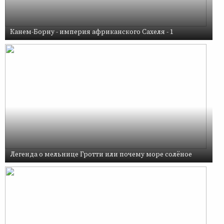
Канем-Борну - империя африканского Сахеля - 1
Легенда о мельнице Гротти или почему море солёное