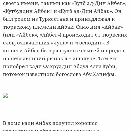
своего имени, такими как «Кутб ад-Дин Айбег»,
«Кутбуддин Айбек» и «Кутб ад-Дин Айбак». Он
был родом из Туркестана и принадлежал к
тюркскому племени Айбак. Само имя «Айбак»
(или «Айбек», «Айбег») происходит от тюркских
слов, означающих «луна» и «господин». В
юности Айбак был разлучен с семьей и продан
на невольничий рынок в Нишапуре. Там его
приобрел кади Фахруддин Абдул Азиз Куфи,
потомок известного богослова Абу Ханифы.
В доме кади Айбак получил хорошее