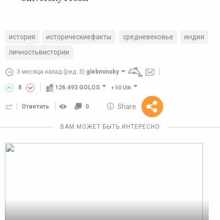
история
историческиефакты
средневековье
индия
личностьвистории
3 месяца назад
(ред. 3)
glebminsky
8
126.493 GOLOS
+
50 UIA
10 GOLOS
Share
Ответить
0
Reward
ВАМ МОЖЕТ БЫТЬ ИНТЕРЕСНО