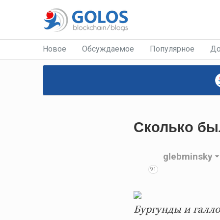
Новое
Обсуждаемое
Популярное
До
Сколько был
glebminsky
91
Бургунды и галл