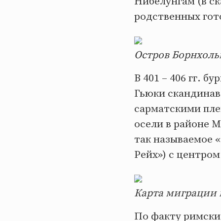
Нибелунгам (в ск
родственных гот
Остров Борнхоль
В 401 – 406 гг. 
Гьюки скандинавс
сарматскими пле
осели в районе М
так называемое 
Рейх») с центром
Карта миграции 
По факту римски