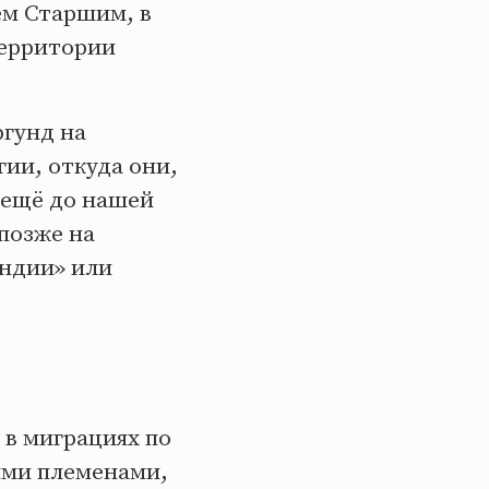
ем Старшим, в
территории
ргунд на
ии, откуда они,
 ещё до нашей
позже на
ундии» или
 в миграциях по
ими племенами,