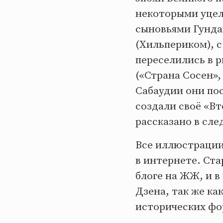
некоторыми уцел
сыновьями Гунда
(Хильпериком), с
переселились в 
(«Страна Сосен»,
Сабаудии они по
создали своё «Вт
рассказано в сл
Все иллюстрации
в интернете. Ст
блоге на ЖЖ, и в
Дзена, так же ка
исторических фо