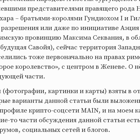
евшими представителями правящего рода Н
хара – братьями-королями Гундиохом I и Ги
 разрешения или даже по инициативе Аэция в
римскую провинцию Максима Секвания, в об
 будущая Савойя), сейчас территория Запад
селились тоже первоначально на правах рим
орое королевство», с центром в Женеве. О н
едующей части.
 (фотографии, картинки и карты) взяты в о
арые варианты данной статьи были выложен
 профиле крипто-соцсети MAIN, и на моем к
кие-то части обсуждения данной статьи есть
румов, социальных сетей и блогов.