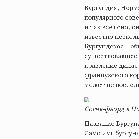
Бургундия, Норм
популярного сов
и так всё ясно, 
известно несколь
Бургундское – о
существовавшее с
правление динас
французского кор
может не последн
Согне-фьорд в Н
Название Бургун
Само имя бургунд