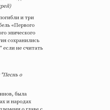
прей)
 погибли и три
ибель «Первого
ого эпического
тия сохранились
" если не считать
 "Песнь о
уннов, была
ах и народах
племени о главе с