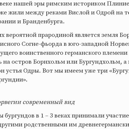
 веке нашей эры римским историком Плини
уже жили между реками Вислой и Одрой на 
ании и Бранденбурга.
их вероятной прародиной является земля Бо
исного Согне-фьорда в юго-западной Норвег
удущего воинственного германского племени
 на остров Борнхольм или Бургундхольм, а 
он устья Одры. Вот мы имеем уже три «Бург
ргундии».
орвегии современный вид
 бургундов в 1 – 3 веках принимали участие
 другими родственными им древнегерманск