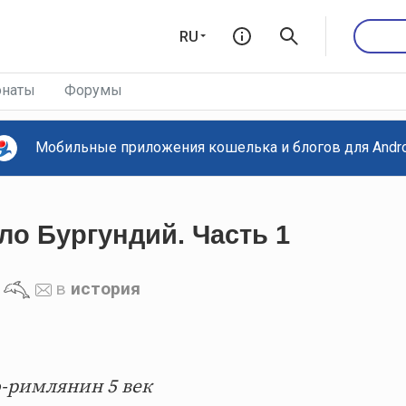
RU
наты
Форумы
Мобильные приложения кошелька и блогов для Androi
о Бургундий. Часть 1
в
история
о-римлянин 5 век