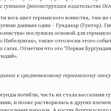
с гуннами (реконструкция издательства Ос
чти весь цвет германского воинства, там же
ругими данным один – Гундахар (Гунтер). Г
олевства» послужила основой для германск
о Нибелунгах», также отголоски этого собы
х сагах. Отметим что это "Первая Бургундия
ундий».
циями к средневековому германскому эпосу
ргунды погибли, часть их стала вассалами г
нии, и позже растворилась в других племен
ереселения народов. А костяк бургундского 