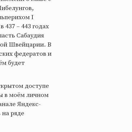
ибелунгов,
льперихом I
 437 – 443 годах
ласть Сабаудия
ной Швейцарии. В
ских федератов и
ём будет
ткрытом доступе
ы в моём личном
анале Яндекс-
 на ряде