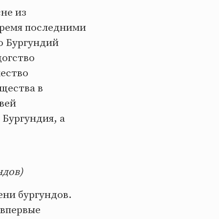
не из
тремя последними
То Бургундий
цогство
жество
ущества в
вей
 Бургундия, а
ндов)
ени бургундов.
 впервые