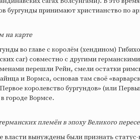
андинавских сагах Волсунгами). В это врем
ов бургунды принимают христианство по ар
м на карте
бургунды во главе с королём (хендином) Гибих
ких саг) совместно с другими германскими
менами перешли Рейн, смели остатки римск
айнца и Вормса, основав там своё «варварс
«Первое королевство бургундов» (или Перв
 в городе Вормсе.
германских племён в эпоху Великого перес
е власти вынуждены были признать статус-к