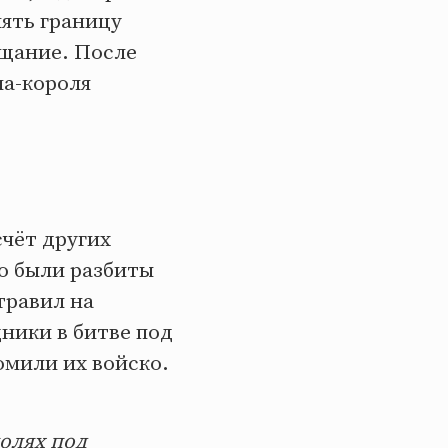
нять границу
ещание. После
на-короля
счёт других
о были разбиты
травил на
ники в битве под
омили их войско.
полях под