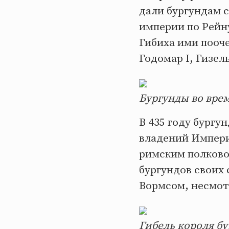
дали бургундам с
империи по Рейн
Гибиха ими пооче
Годомар I, Гизельх
Бургунды во врем
В 435 году бургу
владений Импери
римским полковод
бургундов своих 
Вормсом, несмот
Гибель короля бур