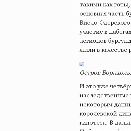
такими как готы,
основная часть б
Висло-Одерского
участие в набег
легионов бургун
жили в качестве 
Остров Борнхоль
И это уже четвёр
наследственные 
некоторым данны
королевской дина
гипотеза. В дал