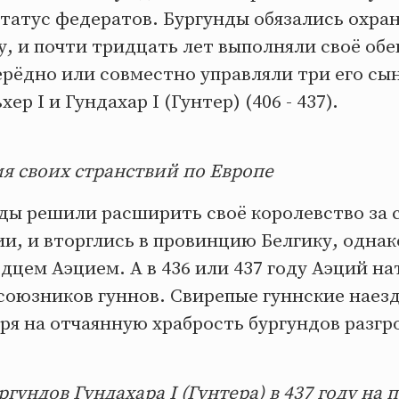
татус федератов. Бургунды обязались охра
у, и почти тридцать лет выполняли своё об
рёдно или совместно управляли три его сы
ер I и Гундахар I (Гунтер) (406 - 437).
я своих странствий по Европе
нды решили расширить своё королевство за 
и, и вторглись в провинцию Белгику, однак
цем Аэцием. А в 436 или 437 году Аэций на
союзников гуннов. Свирепые гуннские наезд
ря на отчаянную храбрость бургундов разгр
гундов Гундахара I (Гунтера) в 437 году на 