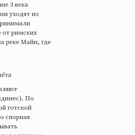
не 3 века
ми уходят из
принимали
е от римских
а реке Майн, где
лёта
авляют
динес). По
ой готской
но спорная
зывать