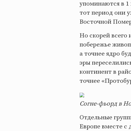
упоминаются в 1
тот период они 
Восточной Помер
Но скорей всего 
побережье живоп
а точнее ядро б
эры переселились
континент в рай
точнее «Протобу
Согне-фьорд в Н
Отдельные группы
Европе вместе с