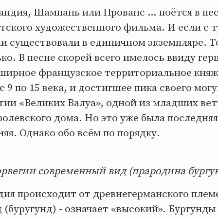
андия, Шампань или Прованс … поётся в пес
етского художественного фильма. И если с 
они существовали в единичном экземпляре. 
ко. В песне скорей всего имелось ввиду гер
бширное французское территориальное кня
 9 по 15 века, и достигшее пика своего мог
тии «Великих Валуа», одной из младших вет
олевского дома. Но это уже была последняя
яя. Однако обо всём по порядку.
орвегии современный вид (прародина бургу
дия происходит от древнегерманского плем
 (буругунд) - означает «высокий». Бургунды