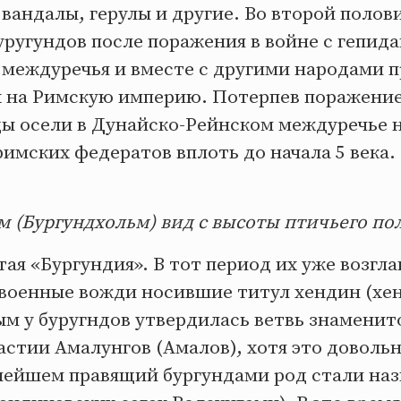
 вандалы, герулы и другие. Во второй полови
уругундов после поражения в войне с гепида
 междуречья и вместе с другими народами 
ах на Римскую империю. Потерпев поражени
ды осели в Дунайско-Рейнском междуречье н
римских федератов вплоть до начала 5 века.
м (Бургундхольм) вид с высоты птичьего по
тая «Бургундия». В тот период их уже возгл
военные вожди носившие титул хендин (хен
м у буругндов утвердилась ветвь знаменит
стии Амалунгов (Амалов), хотя это доволь
ьнейшем правящий бургундами род стали на