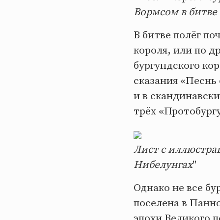
Вормсом в битве 
В битве полёг по
короля, или по д
бургундского кор
сказания «Песнь 
и в скандинавски
трёх «Протобург
Лист с иллюстра
Нибелунгах
"
Однако не все бу
поселена в Панно
эпохи Великого п