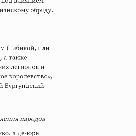
я под влиянием
ианскому обряду.
ом (Гибикой, или
, а также
их легионов и
кое королевство»,
ый Бургундский
еления народов
во, а де-юре