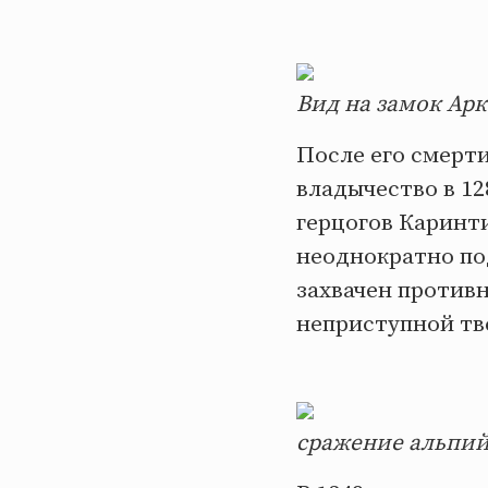
Вид на замок Арк
После его смерт
владычество в 12
герцогов Каринти
неоднократно под
захвачен противн
неприступной тв
сражение альпи