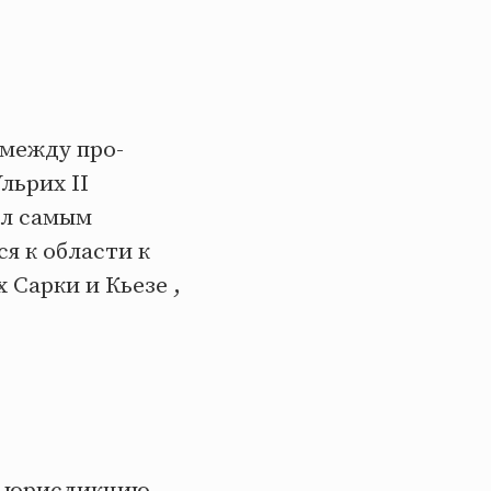
 между про-
льрих II
ал самым
я к области к
х Сарки и Кьезе ,
ю юрисдикцию,