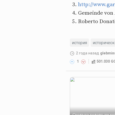
http://www.gar
Gemeinde von A
Roberto Donati
история
историчес
2 года назад
glebmin
1
501.030 
Сколько голову не ру