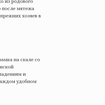
ко из родового
о после мятежа
прежних хозяев в
амка на скале со
анской
ападениям и
каждом удобном