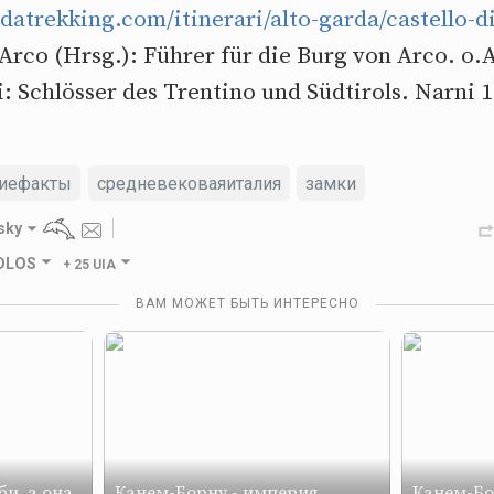
datrekking.com/itinerari/alto-garda/castello-d
rco (Hrsg.): Führer für die Burg von Arco. o.
: Schlösser des Trentino und Südtirols. Narni 
киефакты
средневековаяиталия
замки
sky
GOLOS
+
25 UIA
ВАМ МОЖЕТ БЫТЬ ИНТЕРЕСНО
би, а она
Канем-Борну - империя
Канем-Бо