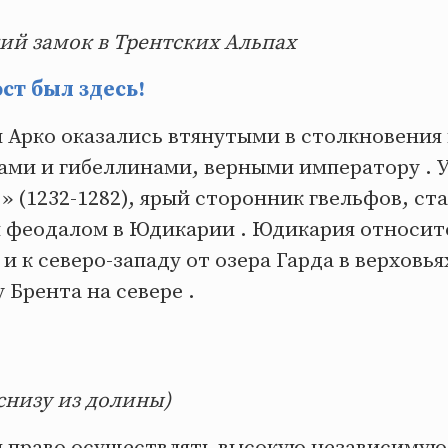
ий замок в Трентских Альпах
т был здесь!
ы Арко оказались втянутыми в столкновения
ами и гибеллинами, верными императору . У
 (1232-1282), ярый сторонник гвельфов, ст
феодалом в Юдикарии . Юдикария относитс
и к северо-западу от озера Гарда в верховья
 Брента на севере .
снизу из долины)
л право осуществлять высокую независиму