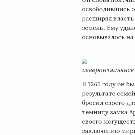
освободившись о
расширял власть 
земель. Ему удал
основывалось на
североитальянск
В 1269 году он б
результате семей
бросил своего дв
темницу замка Ар
своего могуществ
заключению мирн