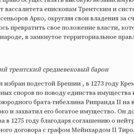
т вассалитета епископам Трентским и сист
сеньоров Арко, округляя свои владения за с
ось превратить свое положение власти, кот
 народе, в замкнутое территориальное прав
ий трентский средневековый барон
ыл избран подестой Брешии , в 1273 году Кре
ных споров по поводу единства имущества 
оюродного брата-гибеллина Рипранда II на 
ко и захватил его богатое имущество. Он д
а в 1275 году благодаря соглашению о нейт
ого договора с графом Мейнхардом II Тиро