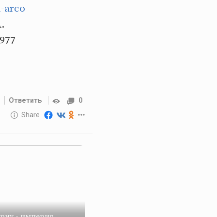
i-arco
A.
1977
Ответить
0
10 GOLOS
Share
Reward
рну - империя