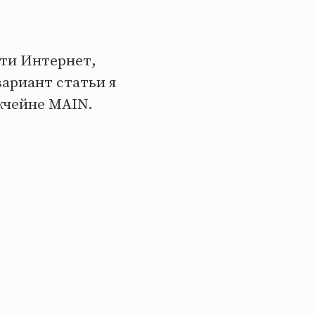
ети Интернет,
ариант статьи я
кчейне MAIN.