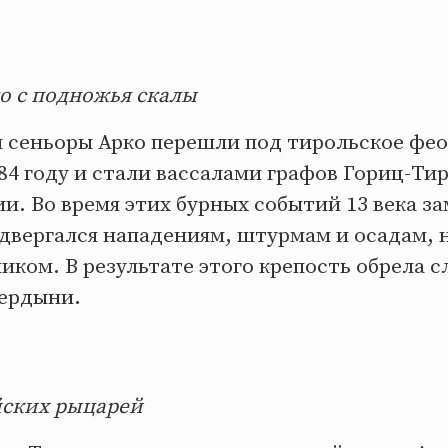
о с подножья скалы
и сеньоры Арко перешли под тирольское фе
84 году и стали вассалами графов Гориц-Ти
и. Во время этих бурных событий 13 века за
вергался нападениям, штурмам и осадам, н
иком. В результате этого крепость обрела с
ердыни.
йских рыцарей