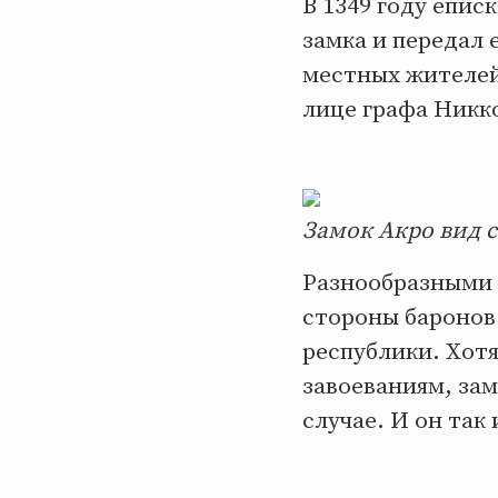
В 1349 году епис
замка и передал 
местных жителей 
лице графа Никко
Замок Акро вид с
Разнообразными 
стороны баронов
республики. Хотя
завоеваниям, за
случае. И он так 