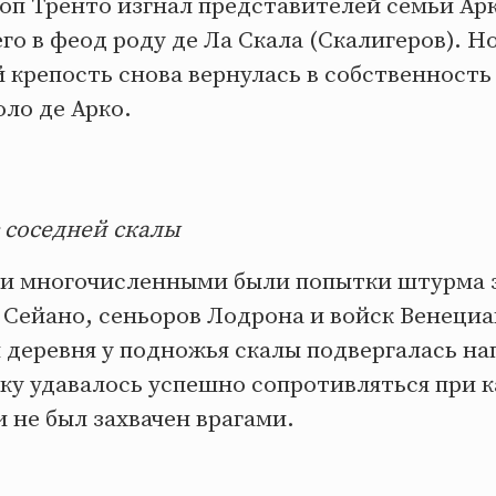
коп Тренто изгнал представителей семьи Ар
его в феод роду де Ла Скала (Скалигеров). Н
крепость снова вернулась в собственность 
ло де Арко.
 соседней скалы
и многочисленными были попытки штурма з
 Сейано, сеньоров Лодрона и войск Венеци
 деревня у подножья скалы подвергалась н
мку удавалось успешно сопротивляться при 
и не был захвачен врагами.