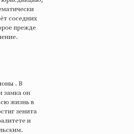
ематически
чёт соседних
орое прежде
ление.
моны . В
и замка он
всю жизнь в
остиг зенита
ралитете и
льским.