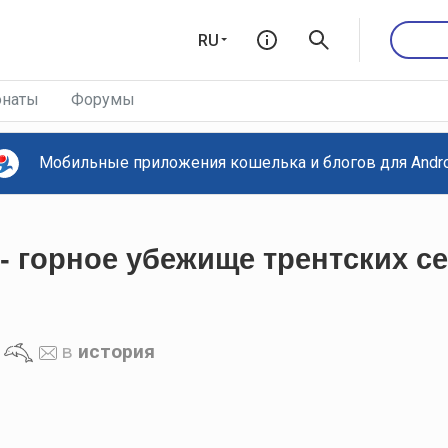
RU
наты
Форумы
Мобильные приложения кошелька и блогов для Androi
- горное убежище трентских с
в
история