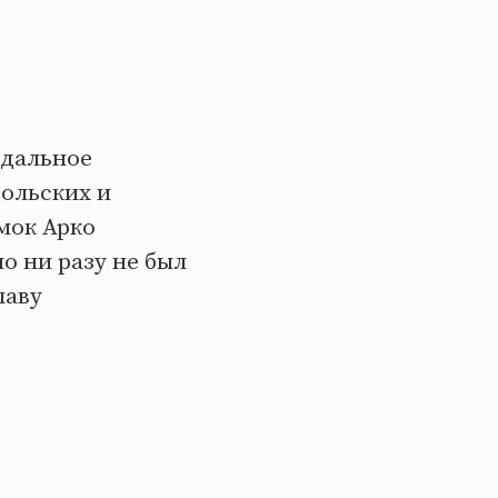
одальное
рольских и
мок Арко
о ни разу не был
лаву