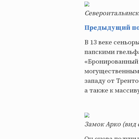
Североитальянск
Предыдущий пос
В 13 веке сеньор
папскими гвельф
«Бронированный »
могущественным 
западу от Тренто 
а также к массиву
Замок Арко (вид 
Он снова получи