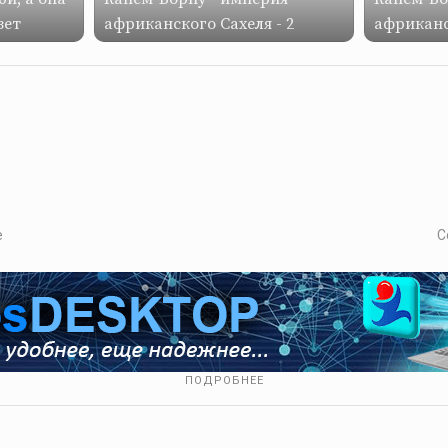
зет
африканского Сахеля - 2
африканс
е
С
ПОДРОБНЕЕ