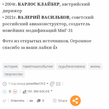
• 2004г.
КАРЛОС КЛАЙБЕР
, австрийский
дирижер
• 2021г.
ВАЛЕРИЙ ВАСИЛЬКОВ
, советский
российский авиаконструктор, создатель
новейших модификаций МиГ-31
Фото из открытых источников. Огромное
спасибо за ваши лайки 👍
история
памятныесобытия
судьбачеловека
жизнь
творчество
1 год назад
yurashka1312
0
151.390 GOLOS
10 GOLOS
Share
Ответить
0
Reward