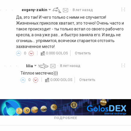
[-]
evgeny-zaikin
·
8 лет назад
·
·
·
Да, это так! И чего только с ними не случается!
Жизненных приколов хватает, это точно! Очень часто и
такое происходит - ты только встал со своего рабочего
кресла, а она уже раз... и быстро заняла его. И ведь не
сгонишь... упрямится, всячески старается отстоять
захваченное место!
0
0.000 GOLOS
Ответить
[-]
lilia
·
8 лет назад
·
·
·
Тёплое местечко)))
0
0.000 GOLOS
Ответить
ПОДРОБНЕЕ