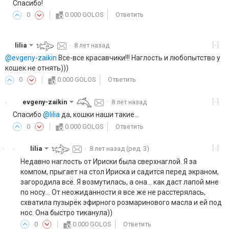
Спасибо!
0
0.000 GOLOS
Ответить
[-]
lilia
·
8 лет назад
@evgeny-zaikin
Все-все красавчики!!! Наглость и любопытство у
кошек не отнять)))
0
0.000 GOLOS
Ответить
[-]
evgeny-zaikin
·
8 лет назад
·
Спасибо
@lilia
да, кошки наши такие...
0
0.000 GOLOS
Ответить
[-]
lilia
·
8 лет назад
(ред. 3)
·
·
Недавно наглость от Ириски была сверхнаглой. Я за
компом, прыгает на стол Ириска и садится перед экраном,
загородила всё. Я возмутилась, а она... как даст лапой мне
по носу... От неожиданности я все же не расстерялась,
схватила пузырёк эфирного розмаринового масла и ей под
нос. Она быстро тиканула))
0
0.000 GOLOS
Ответить