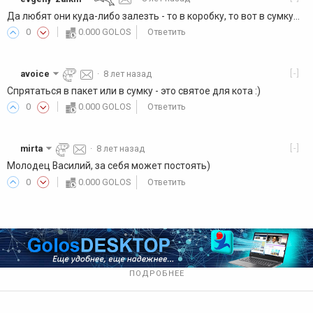
Да любят они куда-либо залезть - то в коробку, то вот в сумку...
0
0.000 GOLOS
Ответить
[-]
avoice
·
8 лет назад
Спрятаться в пакет или в сумку - это святое для кота :)
0
0.000 GOLOS
Ответить
[-]
mirta
·
8 лет назад
Молодец Василий, за себя может постоять)
0
0.000 GOLOS
Ответить
ПОДРОБНЕЕ