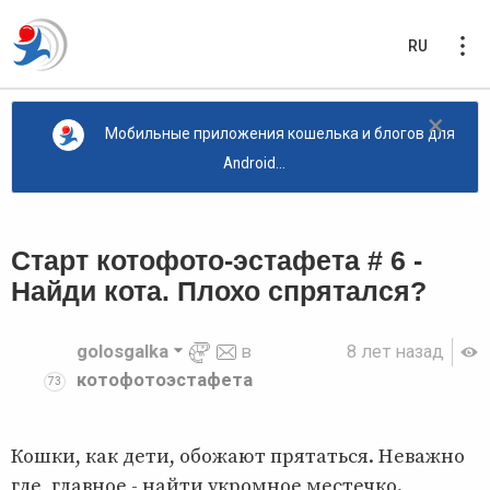
RU
×
Мобильные приложения кошелька и блогов для
Android...
Старт котофото-эстафета # 6 -
Найди кота. Плохо спрятался?
golosgalka
в
8 лет назад
котофотоэстафета
73
Кошки, как дети, обожают прятаться. Неважно
где, главное - найти укромное местечко.