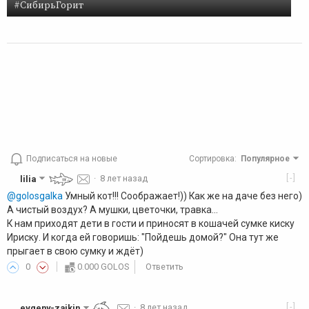
#СибирьГорит
Подписаться на новые
Сортировка
:
Популярное
[-]
lilia
·
8 лет назад
@golosgalka
Умный кот!!! Соображает!)) Как же на даче без него)
А чистый воздух? А мушки, цветочки, травка...
К нам приходят дети в гости и приносят в кошачей сумке киску
Ириску. И когда ей говоришь: "Пойдешь домой?" Она тут же
прыгает в свою сумку и ждёт)
0
0.000 GOLOS
Ответить
[-]
evgeny-zaikin
·
8 лет назад