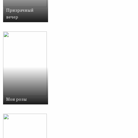
Призрачный
вечер
Мои розы