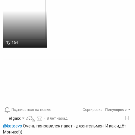
Ту-154
Подписаться на новые
Сортировка
:
Популярное
[-]
olgaxx
·
8 лет назад
@kateevs
Очень понравился пакет - джентельмен. И как идёт
Монике!))