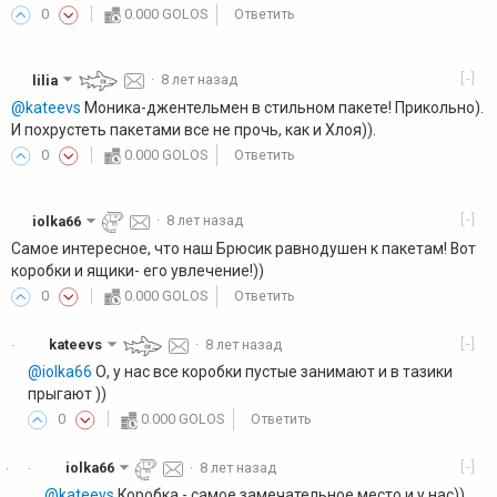
0
0.000 GOLOS
Ответить
[-]
lilia
·
8 лет назад
@kateevs
Моника-джентельмен в стильном пакете! Прикольно).
И похрустеть пакетами все не прочь, как и Хлоя)).
0
0.000 GOLOS
Ответить
[-]
iolka66
·
8 лет назад
Самое интересное, что наш Брюсик равнодушен к пакетам! Вот
коробки и ящики- его увлечение!))
0
0.000 GOLOS
Ответить
[-]
kateevs
·
8 лет назад
·
@iolka66
О, у нас все коробки пустые занимают и в тазики
прыгают ))
0
0.000 GOLOS
Ответить
[-]
iolka66
·
8 лет назад
·
·
@kateevs
Коробка - самое замечательное место и у нас))