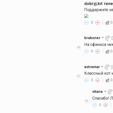
dobryj.kit теп
Поддержите на
0
0
brakoner
На сфинкса че
43
0
0
astramar
Классный кот и
67
0
0
vitane
·
Спасибо! Л
55
0