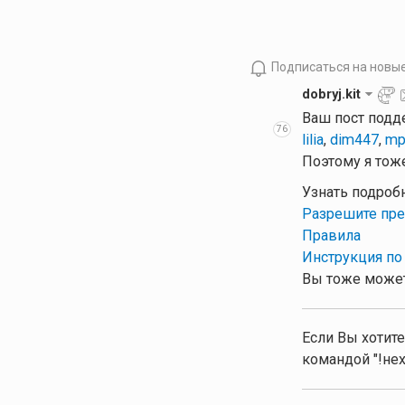
Подписаться на новы
dobryj.kit
Ваш пост подд
76
lilia
,
dim447
,
mp
Поэтому я тоже
Узнать подроб
Разрешите пре
Правила
Инструкция по
Вы тоже может
Если Вы хотите
командой "!нех