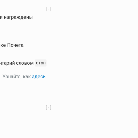
[-]
ли награждены
ке Почета.
ентарий словом
стоп
 Узнайте, как
здесь
.
[-]