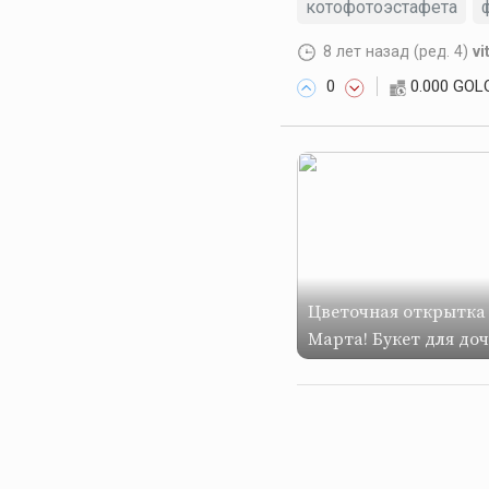
котофотоэстафета
8 лет назад
(ред. 4)
vi
0
0.000 GOL
Цветочная открытка 
Марта! Букет для доч