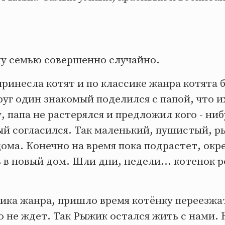
шу семью совершенно случайно.
ринесла котят и по классике жанра котята 
руг один знакомый поделился с папой, что и
у, папа не растерялся и предложил кого - ни
ый согласился. Так маленький, пушистый, 
дома. Конечно на время пока подрастет, окр
 в новый дом. Шли дни, недели... котенок р
сика жанра, пришло время котёнку переезжат
о не ждет. Так Рыжик остался жить с нами.