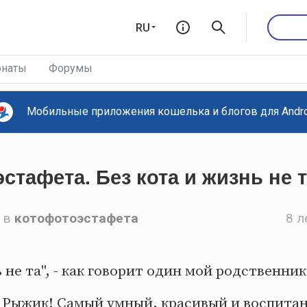
RU
наты
Форумы
Мобильные приложения кошелька и блогов для Androi
эстафета. Без кота и жизнь не т
в
котофотоэстафета
8 л
 не та", - как говорит один мой родственник
о Рыжик! Самый умный, красивый и воспитан