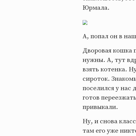
Юрмала.
А, попал он в на
Дворовая кошка п
нужны. А, тут вд
взять котенка. Н
сироток. Знаком
поселился у нас 
готов переезжать
привыкали.
Ну, и снова клас
там его уже никт