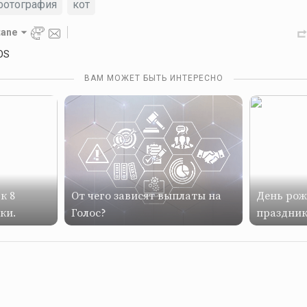
фотография
кот
tane
OS
ВАМ МОЖЕТ БЫТЬ ИНТЕРЕСНО
к 8
От чего зависят выплаты на
День рож
ки.
Голос?
праздник