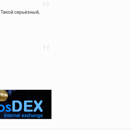
[-]
 Такой серьёзный,
[-]