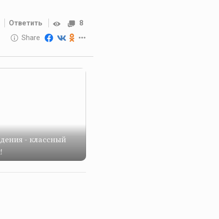
Ответить
8
10 GOLOS
Share
Reward
дения - классный
!