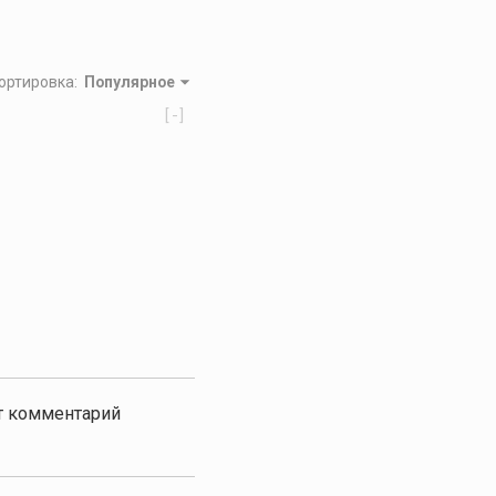
ортировка
:
Популярное
[-]
от комментарий