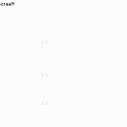
ства!!!
[-]
[-]
[-]