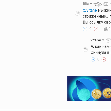
lilia
@vitane
Рыжик -
90
стриженный... 
Вы ссылку свое
0
0
vitane
·
А, как нам 
55
Скинула в
0