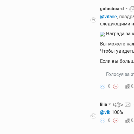
golosboard
@vitane
, позд
69
следующими н
Награда за 
Вы можете наж
Чтобы увидеть
Если вы больш
Голосуя за 
0
0
lilia
@vik
100%
90
0
0