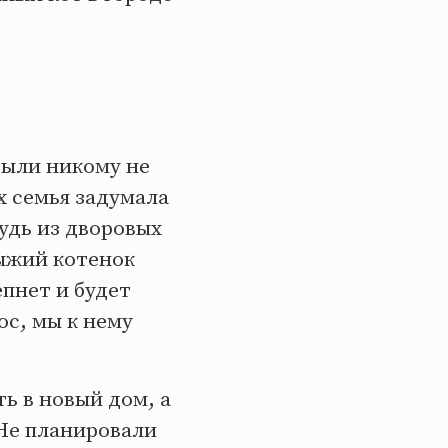
были никому не
х семья задумала
будь из дворовых
рыжий котенок
епнет и будет
ос, мы к нему
ь в новый дом, а
 Не планировали