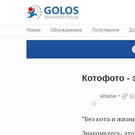
Новое
Обсуждаемое
Популярное
До
Котофото - 
vitane
55
"Без кота и жизнь
Знакомьтесь, эт