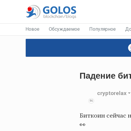
Новое
Обсуждаемое
Популярное
До
Падение би
cryptorelax
86
Биткоин сейчас н
👀