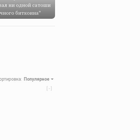
вал ни одной сатоши
ичного биткоина"
ортировка
:
Популярное
[-]