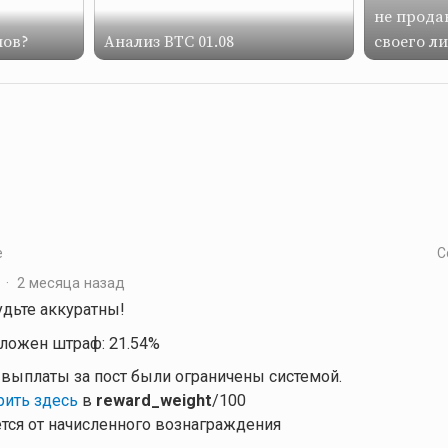
не прода
нов?
Анализ BTC 01.08
своего л
е
С
·
2 месяца назад
будьте аккуратны!
аложен штраф: 21.54%
о выплаты за пост были ограничены системой.
ить здесь
в
reward_weight
/100
ется от начисленного вознаграждения