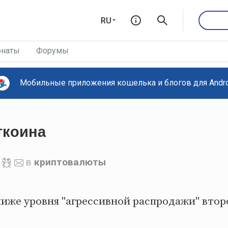
RU
наты
Форумы
Мобильные приложения кошелька и блогов для Androi
ткоина
в
криптовалюты
иже уровня "агрессивной распродажи" второ