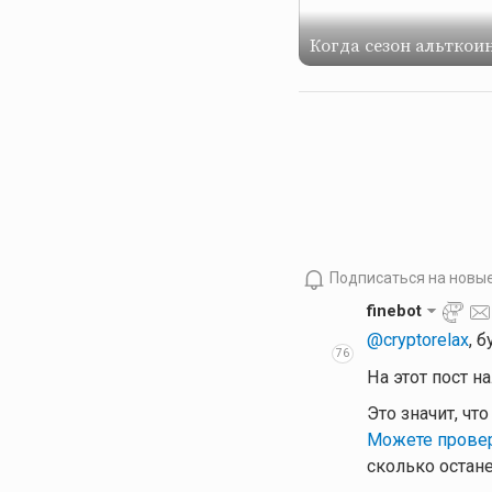
Когда сезон альткои
Подписаться на новы
finebot
@cryptorelax
, 
76
На этот пост н
Это значит, чт
Можете провер
сколько остан