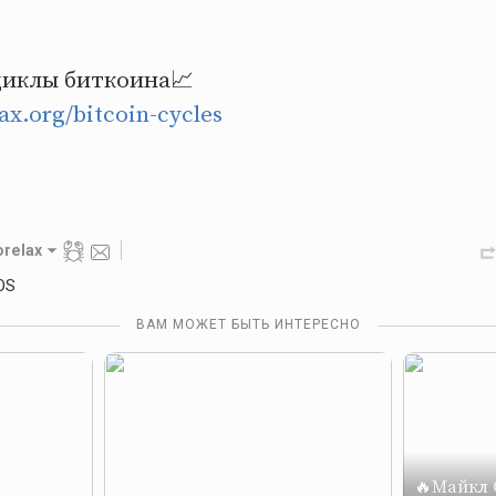
циклы биткоина📈
lax.org/bitcoin-cycles
orelax
OS
ВАМ МОЖЕТ БЫТЬ ИНТЕРЕСНО
🔥Майкл 