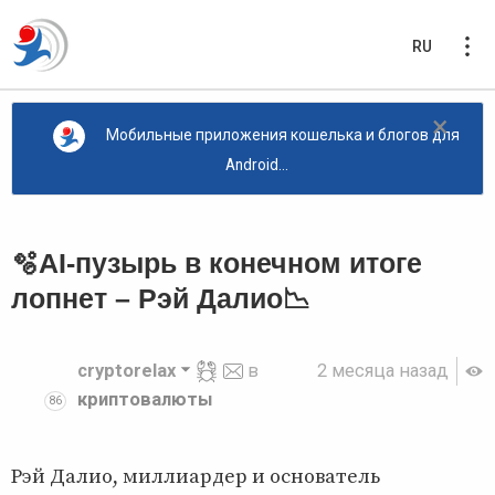
RU
×
Мобильные приложения кошелька и блогов для
Android...
🫧AI-пузырь в конечном итоге
лопнет – Рэй Далио📉
cryptorelax
в
2 месяца назад
криптовалюты
86
Рэй Далио, миллиардер и основатель