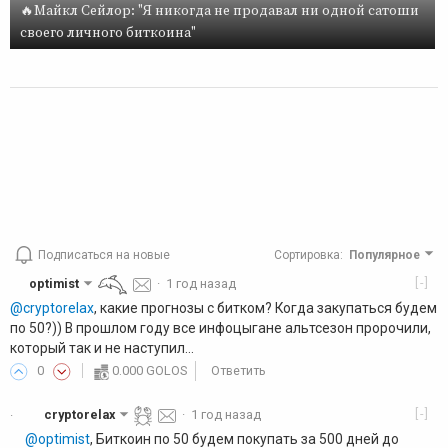
🔥Майкл Сейлор: "Я никогда не продавал ни одной сатоши
своего личного биткоина"
Подписаться на новые
Сортировка
:
Популярное
[-]
optimist
·
1 год назад
@cryptorelax
, какие прогнозы с битком? Когда закупаться будем
по 50?)) В прошлом году все инфоцыгане альтсезон пророчили,
который так и не наступил...
0
0.000 GOLOS
Ответить
[-]
cryptorelax
·
1 год назад
·
@optimist
, Биткоин по 50 будем покупать за 500 дней до