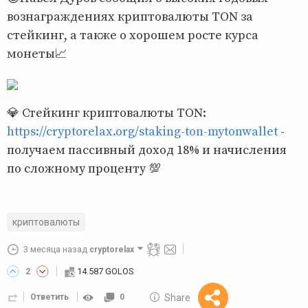
вознаграждениях криптовалюты TON за
стейкинг, а также о хорошем росте курса
монеты📈
💎 Стейкинг криптовалюты TON:
https://cryptorelax.org/staking-ton-mytonwallet
-
получаем пассивный доход 18% и начисления
по сложному проценту 💯
криптовалюты
3 месяца назад
cryptorelax
14.587 GOLOS
2
10 GOLOS
Share
Ответить
0
Reward