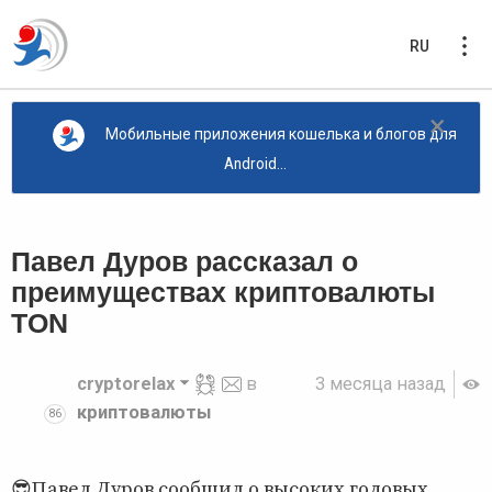
RU
×
Мобильные приложения кошелька и блогов для
Android...
Павел Дуров рассказал о
преимуществах криптовалюты
TON
cryptorelax
в
3 месяца назад
криптовалюты
86
😎Павел Дуров сообщил о высоких годовых