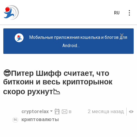
RU
×
Мобильные приложения кошелька и блогов для
Android...
😎Питер Шифф считает, что
биткоин и весь крипторынок
скоро рухнут📉
cryptorelax
в
2 месяца назад
криптовалюты
86