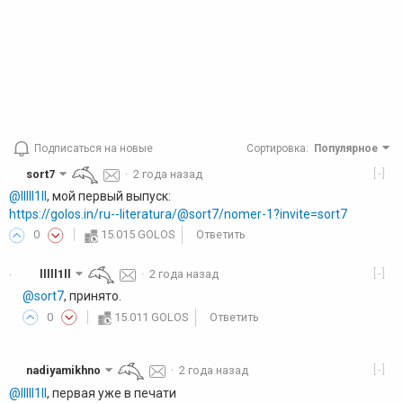
Подписаться на новые
Сортировка
:
Популярное
[-]
sort7
·
2 года назад
@lllll1ll
, мой первый выпуск:
https://golos.in/ru--literatura/@sort7/nomer-1?invite=sort7
0
15.015 GOLOS
Ответить
[-]
lllll1ll
·
2 года назад
·
@sort7
, принято.
0
15.011 GOLOS
Ответить
[-]
nadiyamikhno
·
2 года назад
@lllll1ll
, первая уже в печати