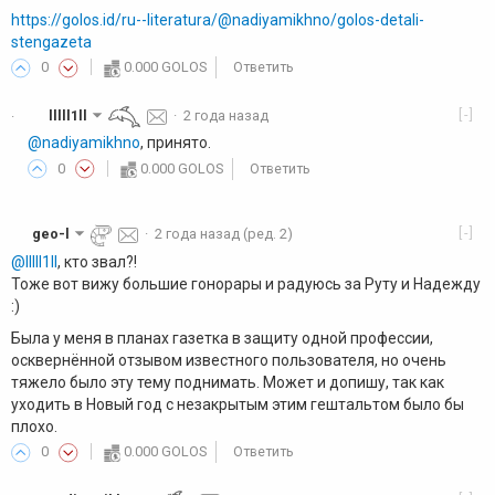
https://golos.id/ru--literatura/@nadiyamikhno/golos-detali-
stengazeta
0
0.000 GOLOS
Ответить
[-]
lllll1ll
·
2 года назад
·
@nadiyamikhno
, принято.
0
0.000 GOLOS
Ответить
[-]
geo-l
·
2 года назад
(ред. 2)
@lllll1ll
, кто звал?!
Тоже вот вижу большие гонорары и радуюсь за Руту и Надежду
:)
Была у меня в планах газетка в защиту одной профессии,
осквернённой отзывом известного пользователя, но очень
тяжело было эту тему поднимать. Может и допишу, так как
уходить в Новый год с незакрытым этим гештальтом было бы
плохо.
0
0.000 GOLOS
Ответить