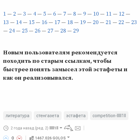
1
—
2
—
3
—
4
—
5
—
6
—
7
—
8
—
9
—
10
—
11
—
12
—
13
—
14
—
15
—
16
—
17
—
18
—
19
—
20
—
21
—
22
—
23
—
24
—
25
—
26
—
27
—
28
—
29
Новым пользователям рекомендуется
походить по старым ссылкам, чтобы
быстрее понять замысел этой эстафеты и
как он реализовывался.
литература
стенгазета
эстафета
competition-lllll1ll
2 года назад
(ред. 2)
lllll1ll
0
1467.026 GOLOS