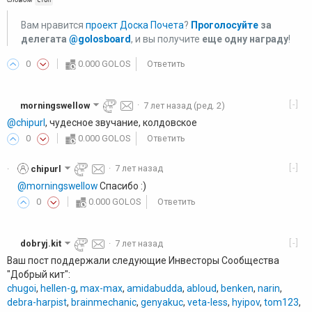
стоп
Вам нравится
проект Доска Почета
?
Проголосуйте
за
делегата
@golosboard
, и вы получите
еще одну награду
!
0
0.000 GOLOS
Ответить
[-]
morningswellow
·
7 лет назад
(ред. 2)
@chipurl
, чудесное звучание, колдовское
0
0.000 GOLOS
Ответить
[-]
chipurl
·
7 лет назад
·
@morningswellow
Спасибо :)
0
0.000 GOLOS
Ответить
[-]
dobryj.kit
·
7 лет назад
Ваш пост поддержали следующие Инвесторы Сообщества
"Добрый кит":
chugoi
,
hellen-g
,
max-max
,
amidabudda
,
abloud
,
benken
,
narin
,
debra-harpist
,
brainmechanic
,
genyakuc
,
veta-less
,
hyipov
,
tom123
,