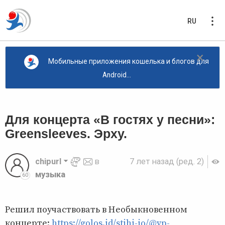
RU
×
Мобильные приложения кошелька и блогов для
Android...
Для концерта «В гостях у песни»:
Greensleeves. Эрху.
chipurl
в
7 лет назад
(ред. 2)
музыка
60
Решил поучаствовать в Необыкновенном
концерте:
https://golos.id/stihi-io/@vp-