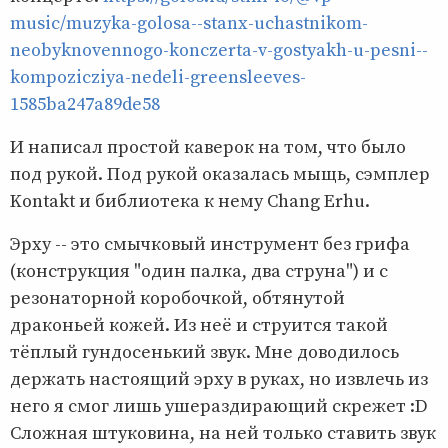
music/muzyka-golosa--stanx-uchastnikom-
neobyknovennogo-konczerta-v-gostyakh-u-pesni--
kompozicziya-nedeli-greensleeves-
1585ba247a89de58
И написал простой каверок на том, что было
под рукой. Под рукой оказалась мыщь, сэмплер
Kontakt и библиотека к нему Chang Erhu.
Эрху -- это смычковый инструмент без грифа
(конструкция "один палка, два струна") и с
резонаторной коробочкой, обтянутой
драконьей кожей. Из неё и струится такой
тёплый гундосенький звук. Мне доводилось
держать настоящий эрху в руках, но извлечь из
него я смог лишь ушераздирающий скрежет :D
Сложная штуковина, на ней только ставить звук