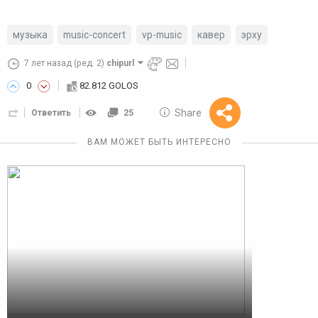
музыка
music-concert
vp-music
кавер
эрху
7 лет назад
(ред. 2)
chipurl
0
82.812 GOLOS
10 GOLOS
Share
Ответить
25
Reward
ВАМ МОЖЕТ БЫТЬ ИНТЕРЕСНО