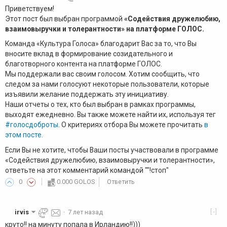
Приветствуем!
Этот пост был выбран программой
«Содействия дружелюбию,
взаимовыручки и толерантности» на платформе ГОЛОС.
Команда «Культура Голоса» благодарит Вас за то, что Вы
вносите вклад в формирование созидательного и
благотворного контента на платформе ГОЛОС.
Мы поддержали вас своим голосом. Хотим сообщить, что
следом за нами голосуют некоторые пользователи, которые
изъявили желание поддержать эту инициативу.
Наши отчеты о тех, кто был выбран в рамках программы,
выходят ежедневно. Вы также можете найти их, используя тег
#голосдоброты
. О критериях отбора Вы можете прочитать
в
этом посте.
Если Вы не хотите, чтобы Ваши посты участвовали в программе
«Содействия дружелюбию, взаимовыручки и толерантности»,
ответьте на этот комментарий командой ""!стоп"
0
0.000 GOLOS
Ответить
[-]
irvis
·
7 лет назад
круто!! на минуту попала в Ирландию!!)))