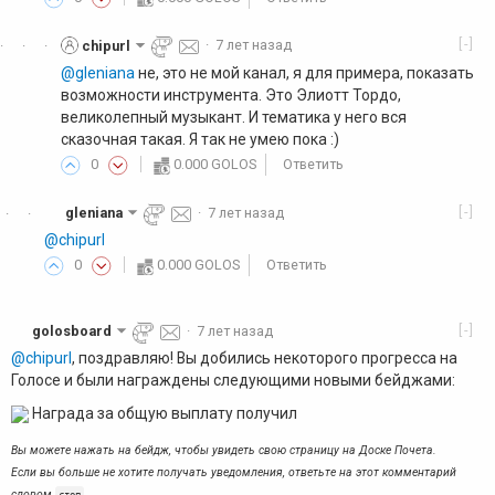
[-]
chipurl
·
7 лет назад
·
·
·
@gleniana
не, это не мой канал, я для примера, показать
возможности инструмента. Это Элиотт Тордо,
великолепный музыкант. И тематика у него вся
сказочная такая. Я так не умею пока :)
0
0.000 GOLOS
Ответить
[-]
gleniana
·
7 лет назад
·
·
@chipurl
0
0.000 GOLOS
Ответить
[-]
golosboard
·
7 лет назад
@chipurl
, поздравляю! Вы добились некоторого прогресса на
Голосе и были награждены следующими новыми бейджами:
Награда за общую выплату получил
Вы можете нажать на бейдж, чтобы увидеть свою страницу на Доске Почета.
Если вы больше не хотите получать уведомления, ответьте на этот комментарий
словом