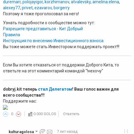
duremarr
,
polojayigor
,
korzhimanov
,
atvalevsky
,
amelina.elena
,
alexey77
,
privet
,
ezavarov
,
borgerry
Поэтому я тоже проголосовал за него!
Узнать подробности о сообществе можно тут:
Разрешите представиться - Кит Добрый
Правила
Инструкция по внесению Инвестиционного взноса
Вы тоже можете стать Инвестором и поддержать проект!!!
Если Вы хотите отказаться от поддержки Доброго Кита, то
ответьте на этот комментарий командой "!нехочу"
dobryj.kit теперь
стал Делегатом
! Ваш голос важен для
всего сообщества!!!
Поддержите нас:
0
0.000 GOLOS
Ответить
[-]
kulturagolosa
·
7 лет назад