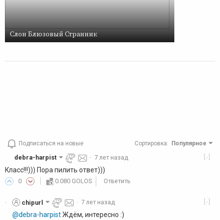
Слон Блюзовый Странник
Подписаться на новые
Сортировка
:
Популярное
[-]
debra-harpist
·
7 лет назад
Класс!!!))) Пора пилить ответ)))
0
0.080 GOLOS
Ответить
[-]
chipurl
·
7 лет назад
·
@debra-harpist
Ждём, интересно :)