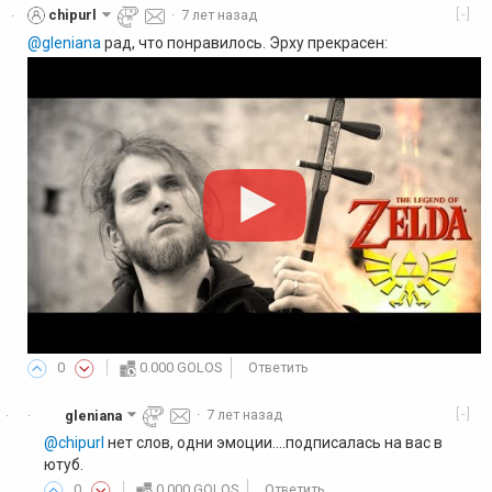
[-]
chipurl
·
7 лет назад
·
@gleniana
рад, что понравилось. Эрху прекрасен:
0
0.000 GOLOS
Ответить
[-]
gleniana
·
7 лет назад
·
·
@chipurl
нет слов, одни эмоции....подписалась на вас в
ютуб.
0
0.000 GOLOS
Ответить