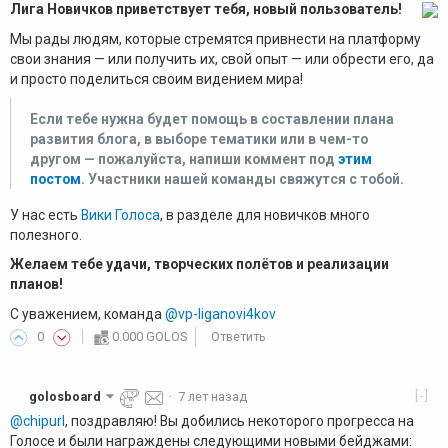
Лига Новичков приветствует тебя, новый пользователь!
Мы рады людям, которые стремятся привнести на платформу
свои знания — или получить их, свой опыт — или обрести его, да
и просто поделиться своим видением мира!
Если тебе нужна будет помощь в составлении плана
развития блога, в выборе тематики или в чем-то
другом — пожалуйста, напиши коммент под
этим
постом
. Участники нашей команды свяжутся с тобой.
У нас есть
Вики Голоса
, в разделе для новичков много
полезного.
Желаем тебе удачи, творческих полётов и реализации
планов!
С уважением, команда
@vp-liganovi4kov
0
0.000 GOLOS
Ответить
[-]
golosboard
·
7 лет назад
@chipurl
, поздравляю! Вы добились некоторого прогресса на
Голосе и были награждены следующими новыми бейджами: