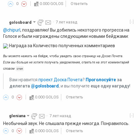
0
0.000 GOLOS
Ответить
[-]
golosboard
·
7 лет назад
@chipurl
, поздравляю! Вы добились некоторого прогресса на
Голосе и были награждены следующими новыми бейджами:
Награда за Количество полученных комментариев
Вы можете нажать на бейдж, чтобы увидеть свою страницу на Доске Почета.
Если вы больше не хотите получать уведомления, ответьте на этот комментарий
словом
стоп
Вам нравится
проект Доска Почета
?
Проголосуйте
за
делегата
@golosboard
, и вы получите
еще одну награду
!
0
0.000 GOLOS
Ответить
[-]
gleniana
·
7 лет назад
Необычный звук. Не слышала прежде никогда. Понравилось.
0
0.000 GOLOS
Ответить