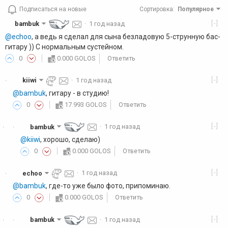
Подписаться на новые
Сортировка
:
Популярное
[-]
bambuk
·
1 год назад
@echoo
, а ведь я сделал для сына безладовую 5-струнную бас-
гитару )) С нормальным сустейном.
0
0.000 GOLOS
Ответить
[-]
kiiwi
·
1 год назад
·
@bambuk
, гитару - в студию!
0
17.993 GOLOS
Ответить
[-]
bambuk
·
1 год назад
·
·
@kiiwi
, хорошо, сделаю)
0
0.000 GOLOS
Ответить
[-]
echoo
·
1 год назад
·
@bambuk
, где-то уже было фото, припоминаю.
0
0.000 GOLOS
Ответить
[-]
bambuk
·
1 год назад
·
·