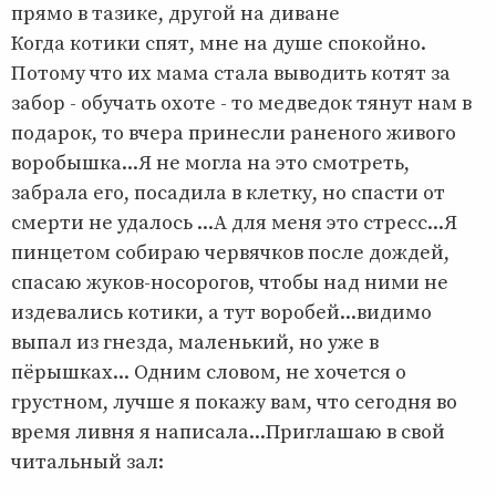
прямо в тазике, другой на диване
Когда котики спят, мне на душе спокойно.
Потому что их мама стала выводить котят за
забор - обучать охоте - то медведок тянут нам в
подарок, то вчера принесли раненого живого
воробышка...Я не могла на это смотреть,
забрала его, посадила в клетку, но спасти от
смерти не удалось ...А для меня это стресс...Я
пинцетом собираю червячков после дождей,
спасаю жуков-носорогов, чтобы над ними не
издевались котики, а тут воробей...видимо
выпал из гнезда, маленький, но уже в
пёрышках... Одним словом, не хочется о
грустном, лучше я покажу вам, что сегодня во
время ливня я написала...Приглашаю в свой
читальный зал: