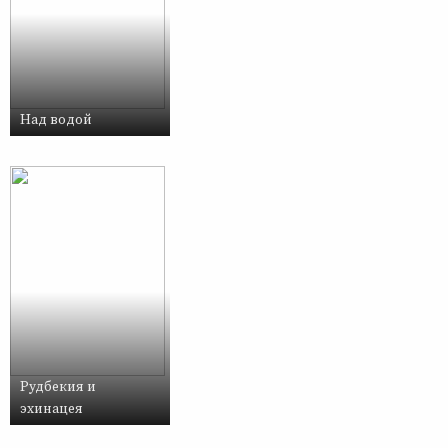
Над водой
Рудбекия и
эхинацея