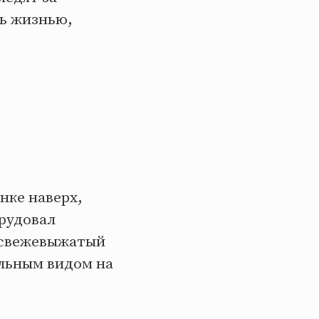
ь жизнью,
нке наверх,
рудовал
й свежевыжатый
ельным видом на