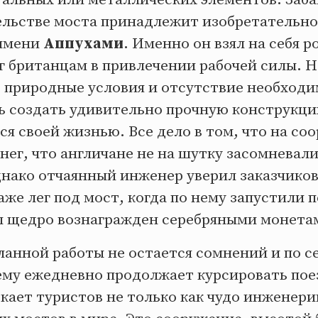
тельстве моста принадлежит изобретательно
 имени
Аппухами
. Именно он взял на себя р
г британцам в привлечении рабочей силы. Н
 природные условия и отсутствие необходи
ь создать удивительно прочную конструкцию
ся своей жизнью. Все дело в том, что на со
нег, что англичане не на шутку засомневали
нако отчаянный инженер уверил заказчиков
аже лег под мост, когда по нему запустили п
л щедро вознагражден серебряными монета
ланной работы не остается сомнений и по с
ему ежедневно продолжает курсировать пое
ает туристов не только как чудо инженерии