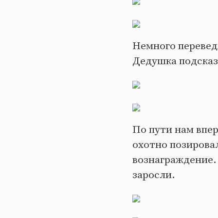
Немного переведя
Дедушка подсказа
По пути нам впе
охотно позировал
вознаграждение. 
заросли.