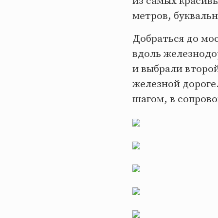
из самых красивы
метров, буквальн
Добраться до мо
вдоль железнодо
и выбрали второ
железной дороге.
шагом, в сопров