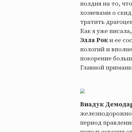
полдня на то, чт
хозяевами о скид
тратить драгоце
Как я уже писала
Элла Рок
и ее со
пологий и вполне
покорение боль
Главной приманк
Виадук Демода
железнодорожн
период правлени
использования ст