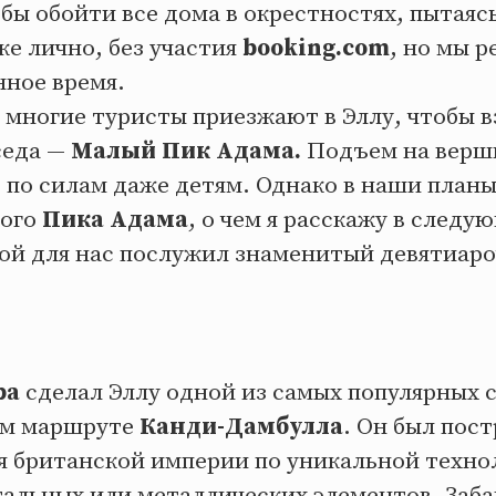
обы обойти все дома в окрестностях, пытаяс
ке лично, без участия
booking.com
, но мы 
нное время.
, многие туристы приезжают в Эллу, чтобы в
седа —
Малый Пик Адама.
Подъем на верш
 по силам даже детям. Однако в наши план
шого
Пика Адама
, о чем я расскажу в следу
ой для нас послужил знаменитый девятиар
ра
сделал Эллу одной из самых популярных 
ом маршруте
Канди-Дамбулла
. Он был пост
я британской империи по уникальной технол
альных или металлических элементов. Забав