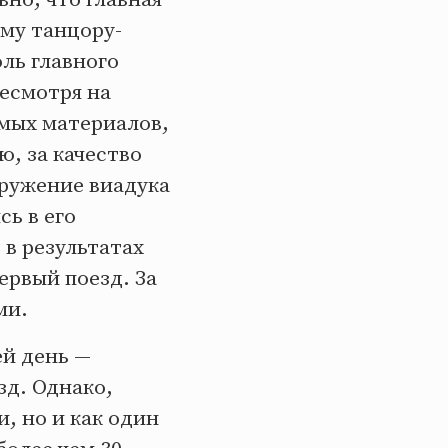
му танцору-
оль главного
есмотря на
мых материалов,
, за качество
оружение виадука
сь в его
 в результатах
ервый поезд. За
ми.
ей день —
зд. Однако,
, но и как один