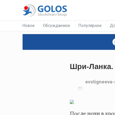
Новое
Обсуждаемое
Популярное
До
Шри-Ланка.
evstigneeva
71
После ночи в кр