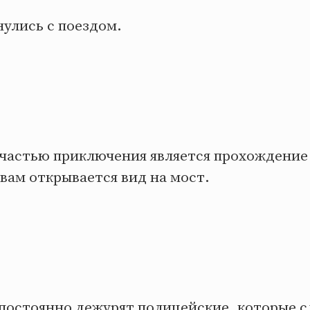
улись с поездом.
частью приключения является прохождение 
вам открывается вид на мост.
постоянно дежурят полицейские, которые с