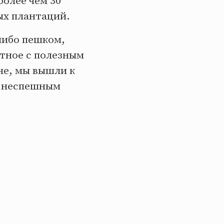
более чем 30
ых плантаций.
либо пешком,
тное с полезным
не, мы вышли к
ут неспешным