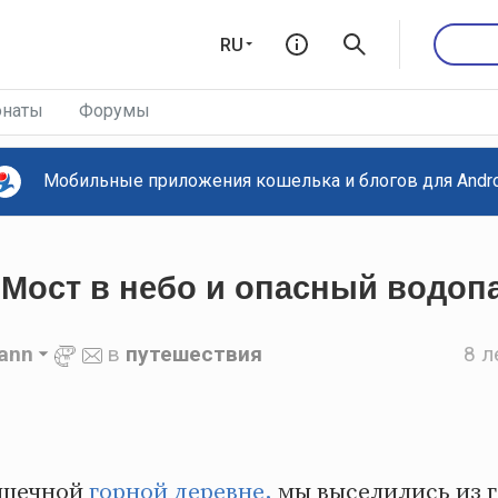
RU
наты
Форумы
Мобильные приложения кошелька и блогов для Androi
 Мост в небо и опасный водоп
-ann
в
путешествия
8 л
ошечной
горной деревне,
мы выселились из г