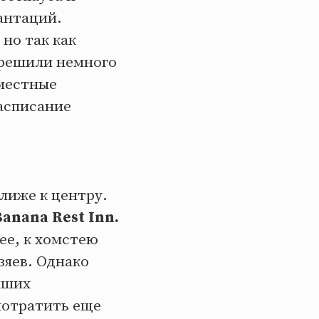
антаций.
но так как
 решили немного
 местные
асписание
лиже к центру.
Banana Rest Inn.
ее, к хомстею
зяев. Однако
аших
потратить еще