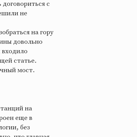
ь договориться с
решили не
зобраться на гору
ины довольно
ы входило
ющей статье.
очный мост.
станций на
роен еще в
огии, без
но, что главная