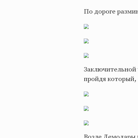
По дороге размин
Заключительной 
пройдя который, 
Возле Демодары 