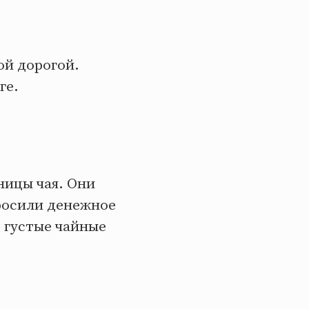
ой дорогой.
ге.
ницы чая. Они
просили денежное
з густые чайные