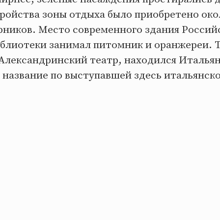
ройства зоны отдыха было приобретено окол
арников. Место современного здания Россий
блиотеки занимал питомник и оранжереи. Т
 Александринский театр, находился Италья
 название по выступавшей здесь итальянско