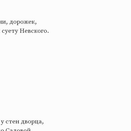
ни, дорожек,
 суету Невского.
 у стен дворца,
до Садовой