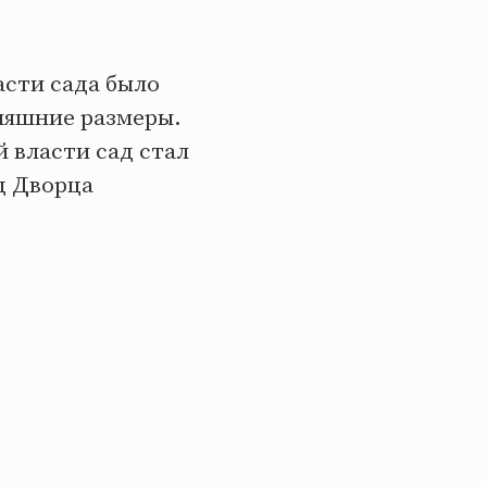
асти сада было
няшние размеры.
й власти сад стал
д Дворца