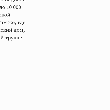
о 10 000
ской
ам же, где
нский дом,
й труппе.