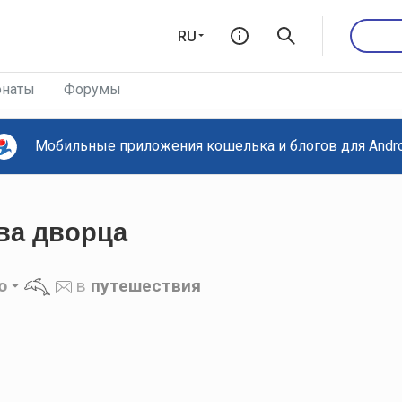
RU
наты
Форумы
Мобильные приложения кошелька и блогов для Androi
ва дворца
o
в
путешествия