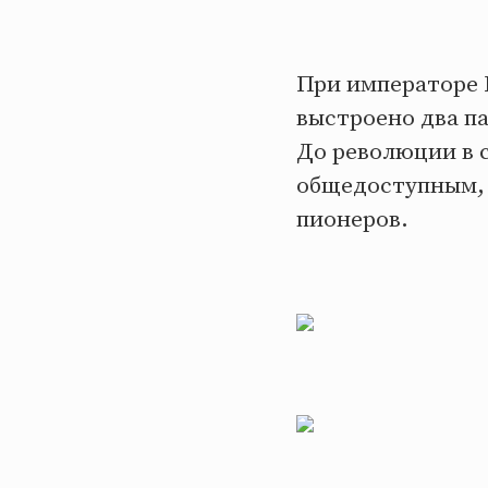
При императоре 
выстроено два п
До революции в с
общедоступным, 
пионеров.