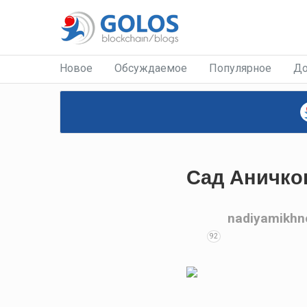
Новое
Обсуждаемое
Популярное
До
Сад Аничко
nadiyamikhn
92