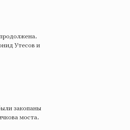
 продолжена.
онид Утесов и
были закопаны
ичкова моста.