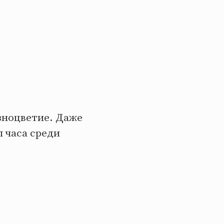
азноцветие. Даже
л часа среди