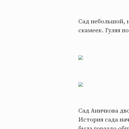
Сад небольшой, н
скамеек. Гуляя п
Сад Аничкова дво
История сада нач
была гораздо об