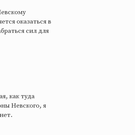
Невскому
чется оказаться в
абраться сил для
я, как туда
оны Невского, я
 нет.