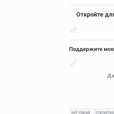
Откройте дл
Поддержите мою 
Дл
хит-парад
статисти