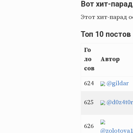
Вот хит-парад
Этот хит-парад о
Топ 10 постов
Го
ло
Автор
сов
624
@gildar
625
@d0z4t0
626
@zolotova