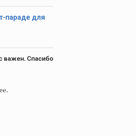
т-параде для
с важен. Спасибо
ее.