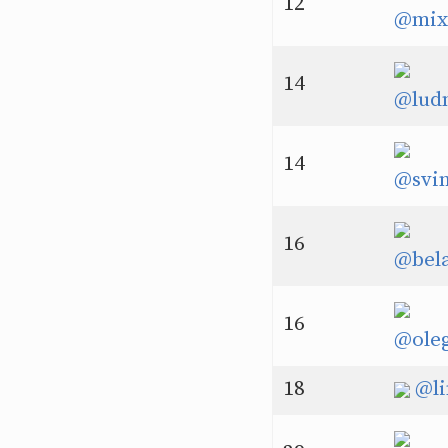
12
@mix
14
@lud
14
@svin
16
@bel
16
@ole
18
@li