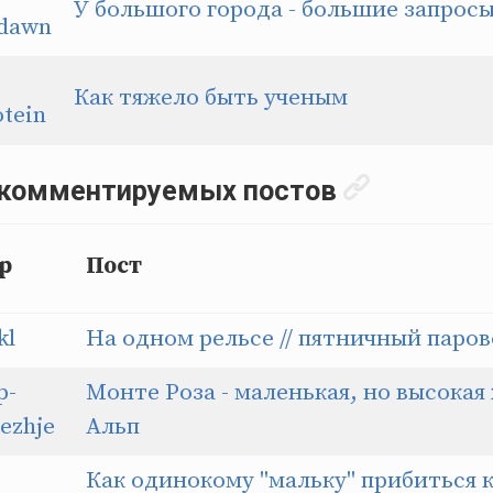
У большого города - большие запрос
dawn
Как тяжело быть ученым
tein
 комментируемых постов
р
Пост
kl
На одном рельсе // пятничный паро
p-
Монте Роза - маленькая, но высока
ezhje
Альп
Как одинокому "мальку" прибиться 