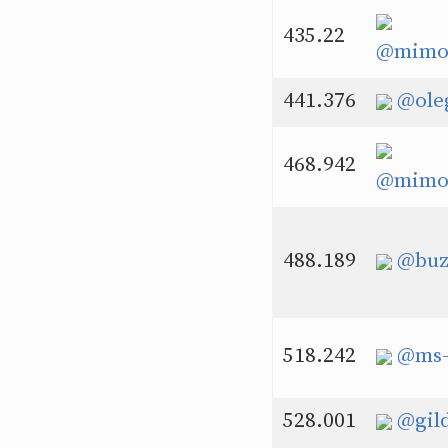
435.22
@mimoc
441.376
@ole
468.942
@mimoc
488.189
@buz
518.242
@ms-
528.001
@gil