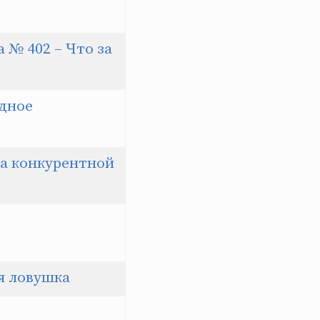
№ 402 – Что за
едное
са конкурентной
ья ловушка