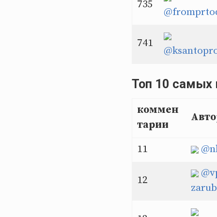
735
@fromprto
741
@ksantopro
Топ 10 самых
коммен
Авто
тарии
11
@n
@v
12
zarub