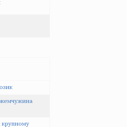
ы
возик
я жемчужина
к крупному