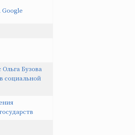
а Google
с Ольга Бузова
 в социальной
ения
 государств