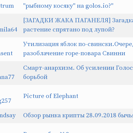
trum
"рыбному косяку" на golos.io?"
[ЗАГАДКИ ЖАКА ПАГАНЕЛЯ] Загадка 
mila64
растение спрятано под лупой?
Утилизация яблок по-свински.Очер
sent
разоблачение горе-повара Свинни
Смарт-анархизм. Об усилении Голо
ana77
борьбой
Picture of Elephant
g257
ndsay
Обзор рынка крипты 28.09.2018 быч