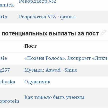
Рекордабор №2
inmick
n1x
Разработка VIZ - финал
х потенциальных выплаты за пост
Пост
sie
«Поэзия Голоса». Экспромт «Лики
g257
Музыка: Aswad - Shine
ebyaka
Одуванчик
Как тяжело быть ученым
oprotein