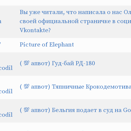
Вы уже читали, что написала о нас Ол
n
своей официальной страничке в соц
Vkontakte?
7
Picture of Elephant
( 💯 апвот) Гуд-бай РД-180
odil
( 💯 апвот) Тяпничные Крокодемоти
odil
( 💯 апвот) Бельгия подает в суд на G
odil