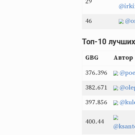
29
@irk
46
@o
Топ-10 лучши
GBG
Автор
376.396
@poe
382.671
@ole
397.856
@kul
400.44
@ksant