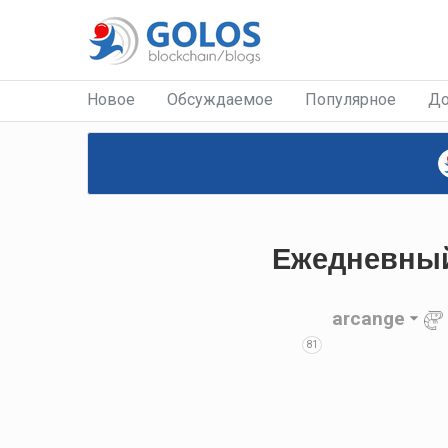
Новое
Обсуждаемое
Популярное
До
Ежедневный 
arcange
81