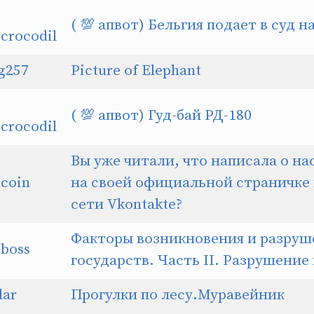
( 💯 апвот) Бельгия подает в суд н
rocodil
g257
Picture of Elephant
( 💯 апвот) Гуд-бай РД-180
rocodil
Вы уже читали, что написала о на
coin
на своей официальной страничке
сети Vkontakte?
Факторы возникновения и разруш
boss
государств. Часть II. Разрушение
dar
Прогулки по лесу.Муравейник