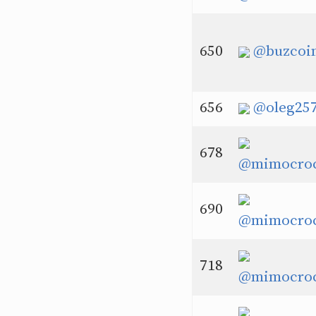
650
@buzcoi
656
@oleg25
678
@mimocroc
690
@mimocroc
718
@mimocroc