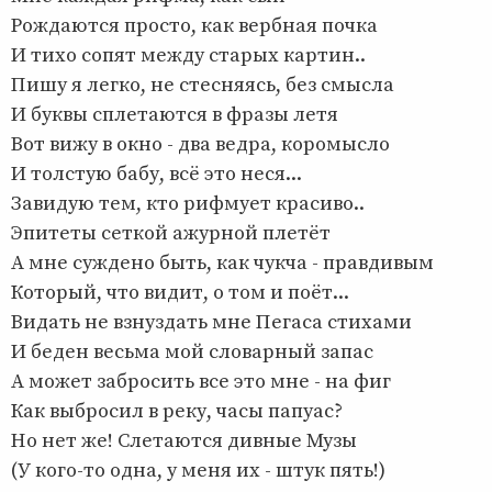
Рождаются просто, как вербная почка
И тихо сопят между старых картин..
Пишу я легко, не стесняясь, без смысла
И буквы сплетаются в фразы летя
Вот вижу в окно - два ведра, коромысло
И толстую бабу, всё это неся...
Завидую тем, кто рифмует красиво..
Эпитеты сеткой ажурной плетёт
А мне суждено быть, как чукча - правдивым
Который, что видит, о том и поёт...
Видать не взнуздать мне Пегаса стихами
И беден весьма мой словарный запас
А может забросить все это мне - на фиг
Как выбросил в реку, часы папуас?
Но нет же! Слетаются дивные Музы
(У кого-то одна, у меня их - штук пять!)