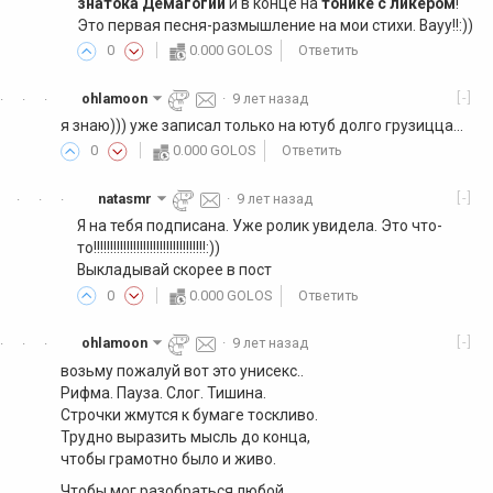
знатока Демагогий
и в конце на
тонике с ликером
!
Это первая песня-размышление на мои стихи. Вауу!!:))
0
0.000 GOLOS
Ответить
[-]
ohlamoon
·
9 лет назад
·
·
·
я знаю))) уже записал только на ютуб долго грузицца...
0
0.000 GOLOS
Ответить
[-]
natasmr
·
9 лет назад
·
·
·
Я на тебя подписана. Уже ролик увидела. Это что-
то!!!!!!!!!!!!!!!!!!!!!!!!!!!!!!!!!!:))
Выкладывай скорее в пост
0
0.000 GOLOS
Ответить
[-]
ohlamoon
·
9 лет назад
·
·
·
возьму пожалуй вот это унисекс..
Рифма. Пауза. Слог. Тишина.
Строчки жмутся к бумаге тоскливо.
Трудно выразить мысль до конца,
чтобы грамотно было и живо.
Чтобы мог разобраться любой