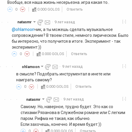
Вообще, вся наша жизнь несерьезна..игра какая то..
0
0.000 GOLOS
Ответить
[-]
natasmr
·
9 лет назад
·
·
@ohlamoon
чик, а ты можешь сделать музыкальное
сопровождение? В твоем стиле, немного лирическом. Было
бы интересно, что получится в итоге. Эксперимент - так
эксперимент:))
0
0.000 GOLOS
Ответить
[-]
ohlamoon
·
9 лет назад
·
·
·
в смысле? Подобрать инструментал в инете или
наиграть самому?
0
0.000 GOLOS
Ответить
[-]
natasmr
·
9 лет назад
·
·
·
Самому. Но, наверное, трудно будет. Это как со
стихами Рязанова в Служебном романе или С легким
паром. Рифма не такая, как обычно.
Если захочешь, конечно. И время будет:))
0
0.000 GOLOS
Ответить