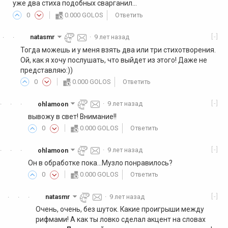
уже два стиха подобных сварганил...
0
0.000 GOLOS
Ответить
[-]
natasmr
·
9 лет назад
·
·
Тогда можешь и у меня взять два или три стихотворения.
Ой, как я хочу послушать, что выйдет из этого! Даже не
представляю:))
0
0.000 GOLOS
Ответить
[-]
ohlamoon
·
9 лет назад
·
·
·
вывожу в свет! Внимание!!
0
0.000 GOLOS
Ответить
[-]
ohlamoon
·
9 лет назад
·
·
·
Он в обработке пока...Музло понравилось?
0
0.000 GOLOS
Ответить
[-]
natasmr
·
9 лет назад
·
·
·
Очень, очень, без шуток. Какие проигрыши между
рифмами! А как ты ловко сделал акцент на словах