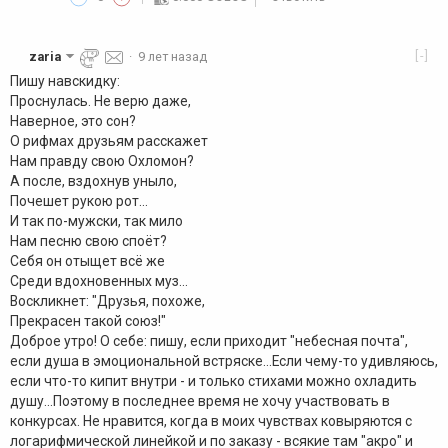
[-]
zaria
·
9 лет назад
Пишу навскидку:
Проснулась. Не верю даже,
Наверное, это сон?
О рифмах друзьям расскажет
Нам правду свою Охломон?
А после, вздохнув уныло,
Почешет рукою рот...
И так по-мужски, так мило
Нам песню свою споёт?
Себя он отыщет всё же
Среди вдохновенных муз...
Воскликнет: "Друзья, похоже,
Прекрасен такой союз!"
Доброе утро! О себе: пишу, если приходит "небесная почта",
если душа в эмоциональной встряске...Если чему-то удивляюсь,
если что-то кипит внутри - и только стихами можно охладить
душу...Поэтому в последнее время не хочу участвовать в
конкурсах. Не нравится, когда в моих чувствах ковыряются с
логарифмической линейкой и по заказу - всякие там "акро" и