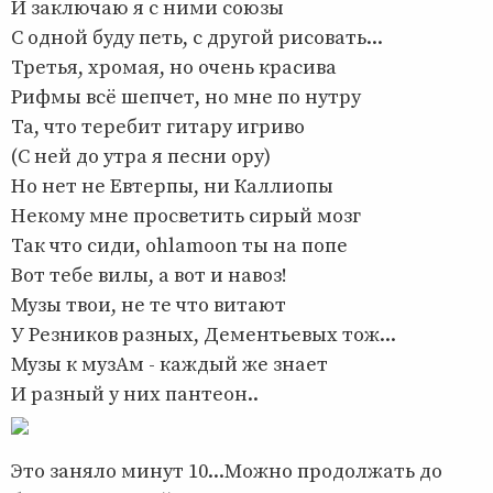
И заключаю я с ними союзы
С одной буду петь, с другой рисовать...
Третья, хромая, но очень красива
Рифмы всё шепчет, но мне по нутру
Та, что теребит гитару игриво
(С ней до утра я песни ору)
Но нет не Евтерпы, ни Каллиопы
Некому мне просветить сирый мозг
Так что сиди, ohlamoon ты на попе
Вот тебе вилы, а вот и навоз!
Музы твои, не те что витают
У Резников разных, Дементьевых тож...
Музы к музАм - каждый же знает
И разный у них пантеон..
Это заняло минут 10...Можно продолжать до