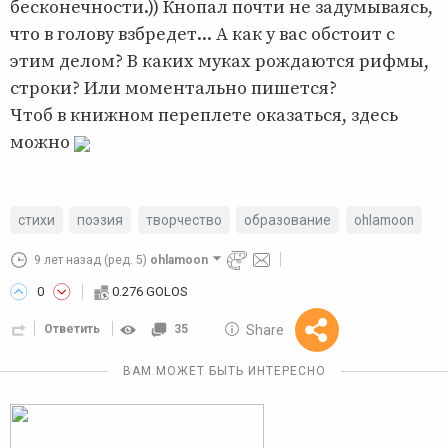
бесконечности.)) Кнопал почти не задумываясь,
что в голову взбредет... А как у вас обстоит с
этим делом? В каких муках рождаются рифмы,
строки? Или моментально пишется?
Чтоб в книжном переплете оказаться, здесь
можно
стихи
поэзия
творчество
образование
ohlamoon
9 лет назад
(ред. 5)
ohlamoon
0
0.276 GOLOS
10 GOLOS
Share
Ответить
35
Reward
ВАМ МОЖЕТ БЫТЬ ИНТЕРЕСНО