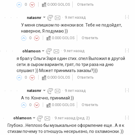
0
0.000 GOLOS
Ответить
[-]
natasmr
·
9 лет назад
·
·
·
У меня слишком по-женски все. Тебе не подойдет,
наверное, Я подумаю:))
0
0.000 GOLOS
Ответить
[-]
ohlamoon
·
9 лет назад
·
·
·
я брал у Ольги Заря один стих..спел Выложил в другой
сети..в сыром варианте, грят, по три раза на дню
слушают )) Может принимать заказы?)))
0
0.000 GOLOS
Ответить
[-]
natasmr
·
9 лет назад
·
·
·
А то. Конечно, принимай:))
0
0.000 GOLOS
Ответить
[-]
ohlamoon
·
9 лет назад
(ред. 2)
·
Глубоко...Неплохо бы музыкальное оформление еще...А я к
стихам почему то отношусь несерьезно, по охламонски..))