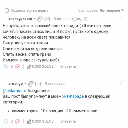
Подписаться на новые
Сортировка
:
Популярное
[-]
andreyprosto
·
9 лет назад
(ред. 2)
Не чукча, акын казахский поет что видит)) Я считаю, если
хочется писать стихи, пиши. И пофиг, пусть хоть одному
человеку на всем свете понравится.
Сижу пишу стихи в ночи
Они на мой взгляд гениальные
Опять весна, опять грачи
И мысли снова сексуальные))
0
0.000 GOLOS
Ответить
[-]
arcange
·
9 лет назад
@ohlamoon
, Поздравляю!
Ваш пост был упомянут в моем
хит-параде
в следующей
категории:
комментарии - 10 позицию - 32 комментарии
0
0.000 GOLOS
Ответить