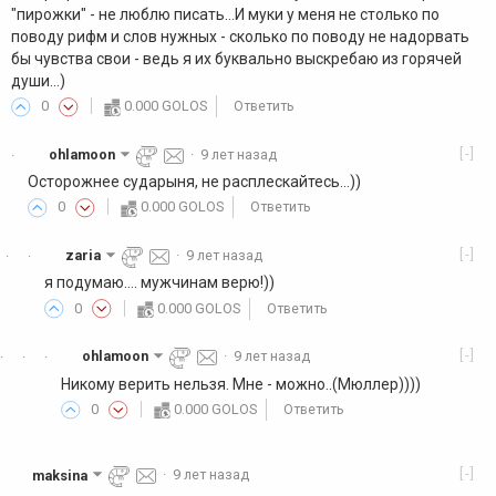
"пирожки" - не люблю писать...И муки у меня не столько по
поводу рифм и слов нужных - сколько по поводу не надорвать
бы чувства свои - ведь я их буквально выскребаю из горячей
души...)
0
0.000 GOLOS
Ответить
[-]
ohlamoon
·
9 лет назад
·
Осторожнее сударыня, не расплескайтесь...))
0
0.000 GOLOS
Ответить
[-]
zaria
·
9 лет назад
·
·
я подумаю.... мужчинам верю!))
0
0.000 GOLOS
Ответить
[-]
ohlamoon
·
9 лет назад
·
·
·
Никому верить нельзя. Мне - можно..(Мюллер))))
0
0.000 GOLOS
Ответить
[-]
maksina
·
9 лет назад