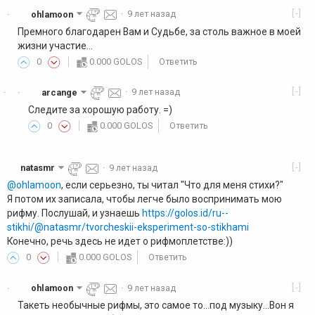
[-]
ohlamoon
·
9 лет назад
·
Премного благодарен Вам и Судьбе, за столь важное в моей
жизни участие...
0
0.000 GOLOS
Ответить
[-]
arcange
·
9 лет назад
·
·
Следите за хорошую работу. =)
0
0.000 GOLOS
Ответить
[-]
natasmr
·
9 лет назад
@ohlamoon
, если серьезно, ты читал "Что для меня стихи?"
Я потом их записала, чтобы легче было воспринимать мою
рифму. Послушай, и узнаешь
https://golos.id/ru--
stikhi/@natasmr/tvorcheskii-eksperiment-so-stikhami
Конечно, речь здесь не идет о рифмоплетстве:))
0
0.000 GOLOS
Ответить
[-]
ohlamoon
·
9 лет назад
·
Такеть необычные рифмы, это самое то...под музыку...Вон я