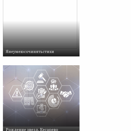
Янеумеюсочинятьстихи
Рождение звезд. Кесарево