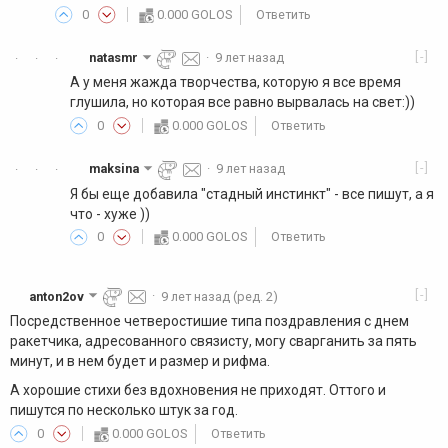
0
0.000 GOLOS
Ответить
[-]
natasmr
·
9 лет назад
·
·
·
А у меня жажда творчества, которую я все время
глушила, но которая все равно вырвалась на свет:))
0
0.000 GOLOS
Ответить
[-]
maksina
·
9 лет назад
·
·
·
Я бы еще добавила "стадный инстинкт" - все пишут, а я
что - хуже ))
0
0.000 GOLOS
Ответить
[-]
anton2ov
·
9 лет назад
(ред. 2)
Посредственное четверостишие типа поздравления с днем
ракетчика, адресованного связисту, могу сварганить за пять
минут, и в нем будет и размер и рифма.
А хорошие стихи без вдохновения не приходят. Оттого и
пишутся по несколько штук за год.
0
0.000 GOLOS
Ответить