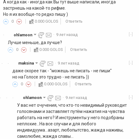
А когда как - иногда как Вы тут выше написали, иногда
застрнешь на какой-то рифме.
Но я их вообще-то редко пишу )
0
0.000 GOLOS
Ответить
[-]
ohlamoon
·
9 лет назад
·
Лучше меньше, да лучше?
0
0.000 GOLOS
Ответить
[-]
maksina
·
9 лет назад
·
·
даже скорее так - "можешь не писать - не пиши"
но на Голосе это трудно - не писать ))
0
0.000 GOLOS
Ответить
[-]
ohlamoon
·
9 лет назад
·
·
·
У вас нет очучения, что кто-то невидимый руководит
голосянами и заставляет путём нажатия на чувства
работать на него? И инструменты у него подобраны
неплохие...На все случаи и для любого
индивидуума...азарт, любопытство, жажда наживы,
самолюбие, жажда славы...