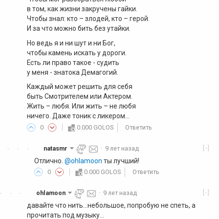
в том, как жизни закручены гайки.
Чтобы знал: кто – злодей, кто – герой.
И за что можно бить без утайки.
Но ведь я и ни шут и ни Бог,
чтобы камень искать у дороги.
Есть ли право такое - судить
у меня - знатока Демагогий.
Каждый может решить для себя
быть Смотрителем или Актером.
Жить – любя. Или жить – не любя
ничего. Даже тоник с ликером…
0
0.000 GOLOS
Ответить
[-]
natasmr
·
9 лет назад
·
·
·
Отлично.
@ohlamoon
ты лучший!
0
0.000 GOLOS
Ответить
[-]
ohlamoon
·
9 лет назад
·
·
·
давайте что нить...небольшое, попробую не спеть, а
прочитать под музыку...