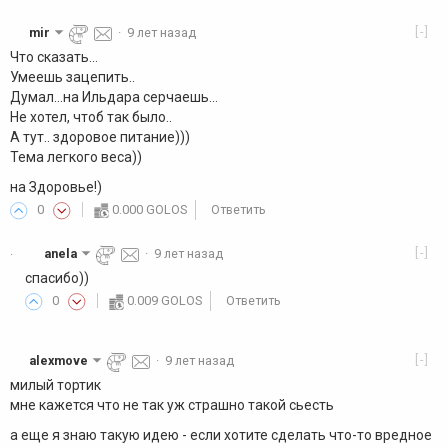
[-]
mir
·
9 лет назад
Что сказать...
Умеешь зацепить..
Думал...на Ильдара серчаешь...
Не хотел, чтоб так было..
А тут.. здоровое питание)))
Тема легкого веса))
на Здоровье!)
0
0.000 GOLOS
Ответить
[-]
anela
·
9 лет назад
·
спасибо))
0
0.009 GOLOS
Ответить
[-]
alexmove
·
9 лет назад
милый тортик
мне кажется что не так уж страшно такой сьесть
а еще я знаю такую идею - если хотите сделать что-то вредное