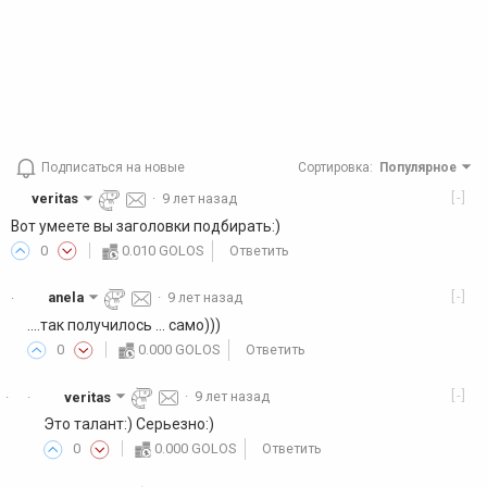
Подписаться на новые
Сортировка
:
Популярное
[-]
veritas
·
9 лет назад
Вот умеете вы заголовки подбирать:)
0
0.010 GOLOS
Ответить
[-]
anela
·
9 лет назад
·
....так получилось ... само)))
0
0.000 GOLOS
Ответить
[-]
veritas
·
9 лет назад
·
·
Это талант:) Серьезно:)
0
0.000 GOLOS
Ответить