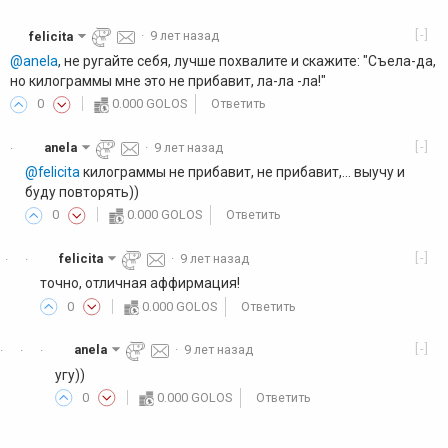
[-]
felicita
·
9 лет назад
@anela
, не ругайте себя, лучше похвалите и скажите: "Съела-да,
но килограммы мне это не прибавит, ла-ла -ла!"
0
0.000 GOLOS
Ответить
[-]
anela
·
9 лет назад
·
@felicita
килограммы не прибавит, не прибавит,... выучу и
буду повторять))
0
0.000 GOLOS
Ответить
[-]
felicita
·
9 лет назад
·
·
точно, отличная аффирмация!
0
0.000 GOLOS
Ответить
[-]
anela
·
9 лет назад
·
·
·
угу))
0
0.000 GOLOS
Ответить