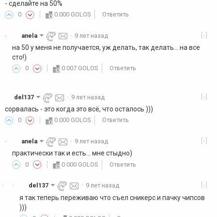
- сделайте на 50%
0
0.000 GOLOS
Ответить
[-]
anela
·
9 лет назад
·
на 50 у меня не получается, уж делать, так делать... на все
сто!)
0
0.007 GOLOS
Ответить
[-]
del137
·
9 лет назад
сорвалась - это когда это всё, что осталось )))
0
0.000 GOLOS
Ответить
[-]
anela
·
9 лет назад
·
практически так и есть... мне стыдно)
0
0.000 GOLOS
Ответить
[-]
del137
·
9 лет назад
·
·
я так теперь переживаю что съел сникерс и пачку чипсов
)))