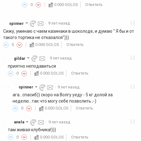
0
0.000 GOLOS
Ответить
[-]
spinner
·
9 лет назад
Сижу, уминаю с чаем казинаки в шоколоде, и думаю " Я бы и от
такого тортика не отказался")))
0
0.000 GOLOS
Ответить
[-]
gildar
·
9 лет назад
·
приятно неподавиться
0
0.000 GOLOS
Ответить
[-]
spinner
·
9 лет назад
·
·
ага...спасиб)) скоро на Волгу уеду - 5 кг долой за
неделю...так что могу себе позволить ;-)
0
0.000 GOLOS
Ответить
[-]
anela
·
9 лет назад
·
там живая клубника!)))
0
0.000 GOLOS
Ответить