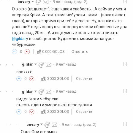
[-]
bovary
·
9 лет назад
(ред. 2)
·
·
О-хо-хо (вздыхает), еще какая слабость... А сейчас у меня
впереди Крым. А там такие чебуреки... ммм... (закатывает
глаза), которые прямо при тебе делают. Ну, как жить-то
дальше?! ведь вернутся, ох вернутся мои сброшенные два
года назад 20 кг... А я еще умные посты хотела писать
@gildar
у в сообщество. Куда мне с моими хачапуро-
чебуреками
0
0.000 GOLOS
Ответить
[-]
gildar
·
9 лет назад
·
·
·
эээхххх
0
0.000 GOLOS
Ответить
[-]
gildar
·
9 лет назад
·
·
·
видел я эти чебуреки
съесть один и умереть от переедания
0
0.000 GOLOS
Ответить
[-]
bovary
·
9 лет назад
(ред. 2)
·
·
·
О да! Они огромны...