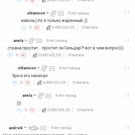
[-]
ohlamoon
·
9 лет назад
·
·
·
изволь) Но я только жаренный..))
0
0.000 GOLOS
Ответить
[-]
anela
·
9 лет назад
·
страна простит... простит ли Гильдар?! вот в чем вопрос)))
0
0.000 GOLOS
Ответить
[-]
ohlamoon
·
9 лет назад
·
·
Зря я это написал..
0
0.000 GOLOS
Ответить
[-]
anela
·
9 лет назад
·
·
·
)))
0
0.000 GOLOS
Ответить
[-]
andrvik
·
9 лет назад