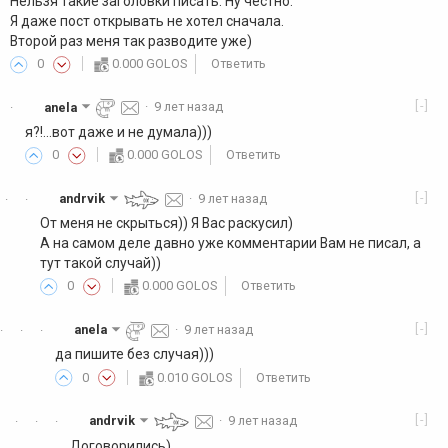
Нельзя такие заголовки писать. Ну честно.
Я даже пост открывать не хотел сначала.
Второй раз меня так разводите уже)
0
0.000 GOLOS
Ответить
[-]
anela
·
9 лет назад
·
я?!...вот даже и не думала)))
0
0.000 GOLOS
Ответить
[-]
andrvik
·
9 лет назад
·
·
От меня не скрыться)) Я Вас раскусил)
А на самом деле давно уже комментарии Вам не писал, а
тут такой случай))
0
0.000 GOLOS
Ответить
[-]
anela
·
9 лет назад
·
·
·
да пишите без случая)))
0
0.010 GOLOS
Ответить
[-]
andrvik
·
9 лет назад
·
·
·
Договорились)