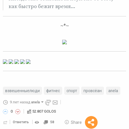
как быстро бежит время...
~*~
взвешенныелюди
фитнес
спорт
провсёан
anela
9 лет назад
anela
0
52.807 GOLOS
10 GOLOS
Share
Ответить
58
Reward