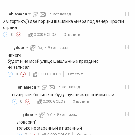
[-]
ohlamoon
·
9 лет назад
Хм.тортикъ)).две порции шашлыка ычера под вечер..Прости
страна..
0
0.000 GOLOS
Ответить
[-]
gildar
·
9 лет назад
·
ничего
будет и на моей улице шашлычные праздник
но записал
0
0.000 GOLOS
Ответить
[-]
ohlamoon
·
9 лет назад
·
·
вычеркни..больше не буду, лучше жареный минтай..
0
0.000 GOLOS
Ответить
[-]
gildar
·
9 лет назад
·
·
·
уговорил)
только не жаренный а паренный
0
0.000 GOLOS
Ответить