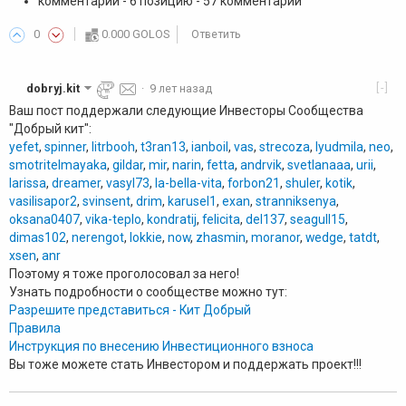
комментарии - 6 позицию - 57 комментарии
0
0.000 GOLOS
Ответить
[-]
dobryj.kit
·
9 лет назад
Ваш пост поддержали следующие Инвесторы Сообщества
"Добрый кит":
yefet
,
spinner
,
litrbooh
,
t3ran13
,
ianboil
,
vas
,
strecoza
,
lyudmila
,
neo
,
smotritelmayaka
,
gildar
,
mir
,
narin
,
fetta
,
andrvik
,
svetlanaaa
,
urii
,
larissa
,
dreamer
,
vasyl73
,
la-bella-vita
,
forbon21
,
shuler
,
kotik
,
vasilisapor2
,
svinsent
,
drim
,
karusel1
,
exan
,
stranniksenya
,
oksana0407
,
vika-teplo
,
kondratij
,
felicita
,
del137
,
seagull15
,
dimas102
,
nerengot
,
lokkie
,
now
,
zhasmin
,
moranor
,
wedge
,
tatdt
,
xsen
,
anr
Поэтому я тоже проголосовал за него!
Узнать подробности о сообществе можно тут:
Разрешите представиться - Кит Добрый
Правила
Инструкция по внесению Инвестиционного взноса
Вы тоже можете стать Инвестором и поддержать проект!!!