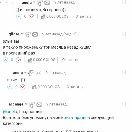
[-]
anela
·
9 лет назад
·
·
·
)) и .. видимо, Вы правы)))
0
0.000 GOLOS
Ответить
[-]
gildar
·
9 лет назад
(ред. 2)
злые вы
я такую пироженьку три месяца назад кушал
в последний раз
0
0.000 GOLOS
Ответить
[-]
anela
·
9 лет назад
·
злые... )))
0
0.000 GOLOS
Ответить
[-]
arcange
·
9 лет назад
@anela
, Поздравляю!
Ваш пост был упомянут в моем
хит-параде
в следующей
категории: