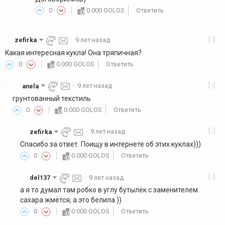
0
0.000 GOLOS
Ответить
[-]
zefirka
·
9 лет назад
Какая интересная кукла! Она тряпичная?
0
0.000 GOLOS
Ответить
[-]
anela
·
9 лет назад
·
грунтованный текстиль
0
0.000 GOLOS
Ответить
[-]
zefirka
·
9 лет назад
·
·
Спасибо за ответ. Поищу в интернете об этих куклах)))
0
0.000 GOLOS
Ответить
[-]
del137
·
9 лет назад
·
·
а я то думал там робко в углу бутылёк с заменителем
сахара жмётся, а это белила ))
0
0.000 GOLOS
Ответить