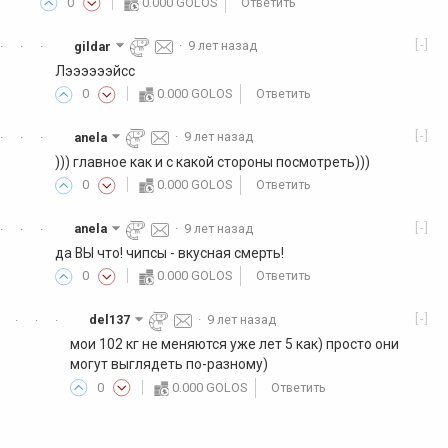
0
0.000 GOLOS
Ответить
[-]
gildar
·
9 лет назад
·
·
·
Лээээээйсс
0
0.000 GOLOS
Ответить
[-]
anela
·
9 лет назад
·
·
·
))) главное как и с какой стороны посмотреть)))
0
0.000 GOLOS
Ответить
[-]
anela
·
9 лет назад
·
·
·
да ВЫ что! чипсы - вкусная смерть!
0
0.000 GOLOS
Ответить
[-]
del137
·
9 лет назад
·
·
·
мои 102 кг не меняются уже лет 5 как) просто они
могут выглядеть по-разному)
0
0.000 GOLOS
Ответить