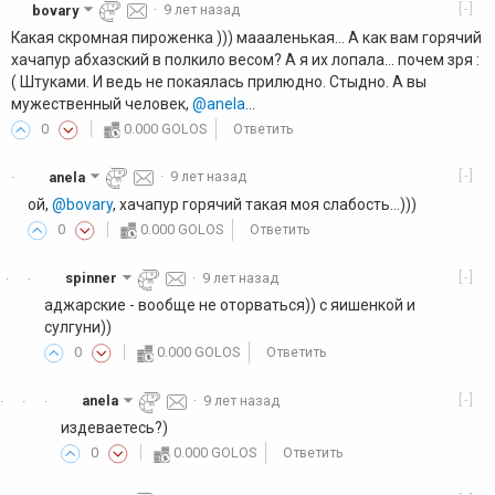
[-]
bovary
·
9 лет назад
Какая скромная пироженка ))) маааленькая... А как вам горячий
хачапур абхазский в полкило весом? А я их лопала... почем зря :
( Штуками. И ведь не покаялась прилюдно. Стыдно. А вы
мужественный человек,
@anela
...
0
0.000 GOLOS
Ответить
[-]
anela
·
9 лет назад
·
ой,
@bovary
, хачапур горячий такая моя слабость...)))
0
0.000 GOLOS
Ответить
[-]
spinner
·
9 лет назад
·
·
аджарские - вообще не оторваться)) с яишенкой и
сулгуни))
0
0.000 GOLOS
Ответить
[-]
anela
·
9 лет назад
·
·
·
издеваетесь?)
0
0.000 GOLOS
Ответить