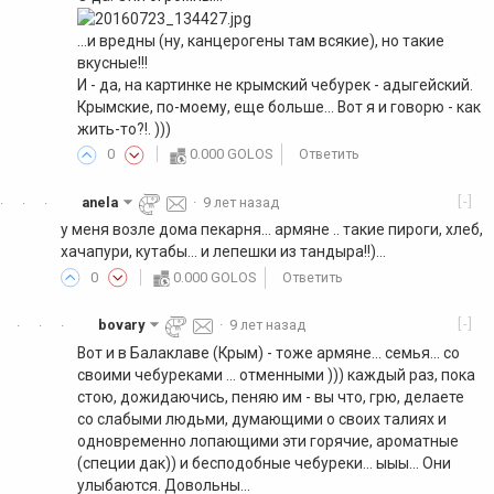
...и вредны (ну, канцерогены там всякие), но такие
вкусные!!!
И - да, на картинке не крымский чебурек - адыгейский.
Крымские, по-моему, еще больше... Вот я и говорю - как
жить-то?!. )))
0
0.000 GOLOS
Ответить
[-]
anela
·
9 лет назад
·
·
·
у меня возле дома пекарня... армяне .. такие пироги, хлеб,
хачапури, кутабы... и лепешки из тандыра!!)...
0
0.000 GOLOS
Ответить
[-]
bovary
·
9 лет назад
·
·
·
Вот и в Балаклаве (Крым) - тоже армяне... семья... со
своими чебуреками ... отменными ))) каждый раз, пока
стою, дожидаючись, пеняю им - вы что, грю, делаете
со слабыми людьми, думающими о своих талиях и
одновременно лопающими эти горячие, ароматные
(специи дак)) и бесподобные чебуреки... ыыы... Они
улыбаются. Довольны...