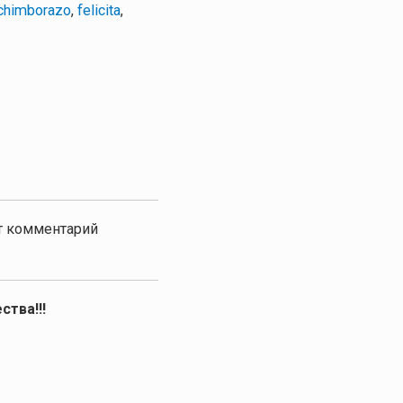
chimborazo
,
felicita
,
от комментарий
ства!!!