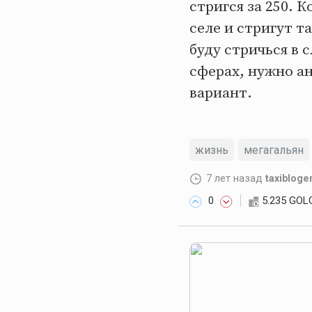
стригся за 250. 
селе и стригут та
буду стричься в 
сферах, нужно а
вариант.
жизнь
мегагальян
7 лет назад
taxibloge
0
5.235 GOL