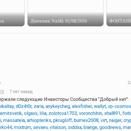
ка
Дневник NaMi: 02/08/2026
ФОНТАНК
е
С
·
7 лет назад
ержали следующие Инвесторы Сообщества "Добрый кит":
ikaltay
,
d0z4t0r
,
zaria
,
anykeycheg
,
alexfisher
,
wallyt
,
vp-cosmo
emitsvetik
,
olgaxx
,
lilia
,
zolotova1703
,
voronchihin
,
shal891
,
for
h
,
massatela
,
arhiopteriks
,
pkrugloff
,
bumex2008
,
virt
,
naiger
,
cry
rko44
,
mixtrum
,
sevaev
,
vitalson
,
siddxa
,
blange
,
goodnews
,
mar