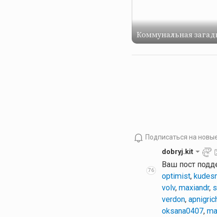
Коммунальная загад
Подписаться на новы
dobryj.kit
Ваш пост подд
76
optimist
,
kudesn
volv
,
maxiandr
,
s
verdon
,
apnigric
oksana0407
,
ma