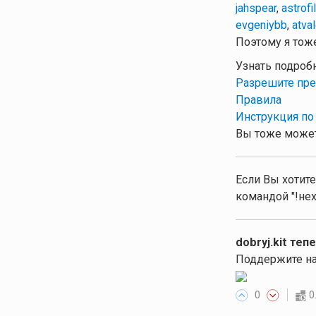
jahspear
,
astrofi
evgeniybb
,
atva
Поэтому я тоже
Узнать подроб
Разрешите пре
Правила
Инструкция по
Вы тоже может
Если Вы хотите
командой "!нех
dobryj.kit теп
Поддержите на
0
0