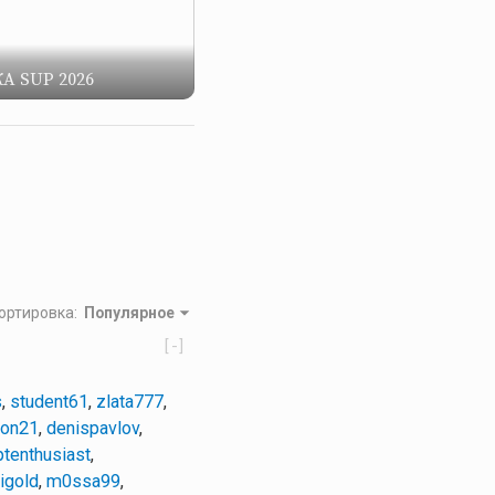
А SUP 2026
ортировка
:
Популярное
[-]
s
,
student61
,
zlata777
,
bon21
,
denispavlov
,
ptenthusiast
,
igold
,
m0ssa99
,