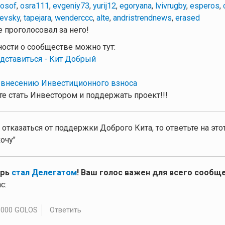
losof
,
osra111
,
evgeniy73
,
yurij12
,
egoryana
,
lvivrugby
,
esperos
,
levsky
,
tapejara
,
wenderccc
,
alte
,
andristrendnews
,
erased
 проголосовал за него!
ности о сообществе можно тут:
дставиться - Кит Добрый
 внесению Инвестиционного взноса
е стать Инвестором и поддержать проект!!!
 отказаться от поддержки Доброго Кита, то ответьте на эт
очу"
ерь
стал Делегатом
! Ваш голос важен для всего сообще
с:
.000 GOLOS
Ответить