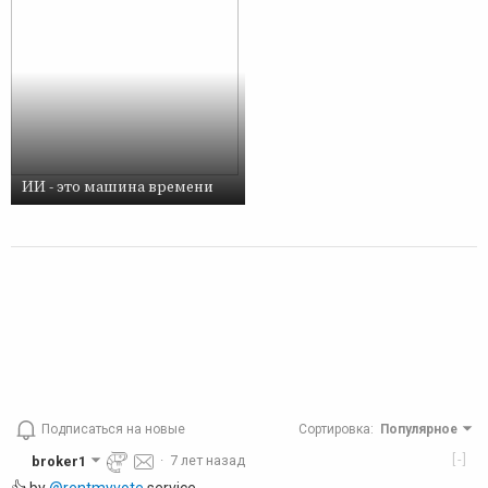
ИИ - это машина времени
Подписаться на новые
Сортировка
:
Популярное
[-]
broker1
·
7 лет назад
👍 by
@rentmyvote
service