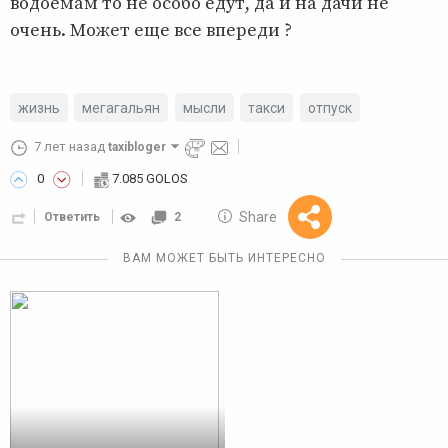
водоемам то не особо едут, да и на дачи не
очень. Может еще все впереди ?
жизнь
мегагальян
мысли
такси
отпуск
7 лет назад
taxibloger
0
7.085 GOLOS
10 GOLOS
Share
Ответить
2
Reward
ВАМ МОЖЕТ БЫТЬ ИНТЕРЕСНО