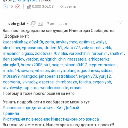
0
0.000 GOLOS
Ответить
[-]
dobryj.kit
·
7 лет назад
Ваш пост поддержали следующие Инвесторы Сообщества
"Добрый кит":
kudesnikaltay
,
d0z4t0r
,
zaria
,
anykeycheg
,
optimist
,
wallyt
,
alexfisher
,
vp-cosmos
,
student61
,
zlata777
,
volv
,
semitsvetik
,
maxiandr
,
olgaxx
,
zolotova1703
,
lilia
,
voronchihin
,
forbon21
,
shal891
,
denispavlov
,
verdon
,
apnigrich
,
chin
,
massatela
,
arhiopteriks
,
pkrugloff
,
bumex2008
,
virt
,
naiger
,
oksana0407
,
cryptenthusiast
,
marko44
,
sevaev
,
vitalson
,
denisya
,
blange
,
goodnews
,
siddxa
,
m0ssa99
,
marigold
,
jahspear
,
astrofilosof
,
evgeniy73
,
yurij12
,
egoryana
,
lvivrugby
,
esperos
,
chimborazo
,
felicita
,
evgeniybb
,
atvalevsky
,
tapejara
,
wenderccc
,
alte
,
erased
Поэтому я тоже проголосовал за него!
Узнать подробности о сообществе можно тут:
Разрешите представиться - Кит Добрый
Правила
Инструкция по внесению Инвестиционного взноса
Вы тоже можете стать Инвестором и поддержать проект!!!