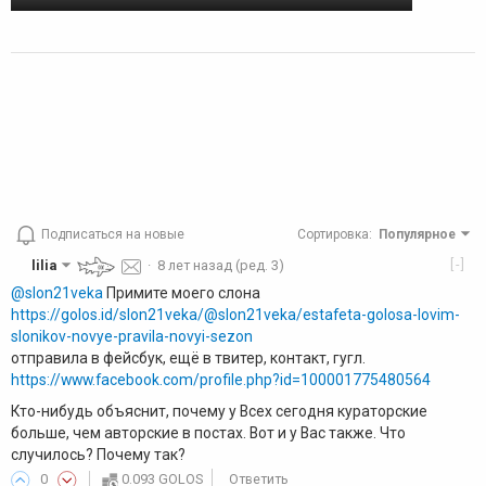
Подписаться на новые
Сортировка
:
Популярное
[-]
lilia
·
8 лет назад
(ред. 3)
@slon21veka
Примите моего слона
https://golos.id/slon21veka/@slon21veka/estafeta-golosa-lovim-
slonikov-novye-pravila-novyi-sezon
отправила в фейсбук, ещё в твитер, контакт, гугл.
https://www.facebook.com/profile.php?id=100001775480564
Кто-нибудь объяснит, почему у Всех сегодня кураторские
больше, чем авторские в постах. Вот и у Вас также. Что
случилось? Почему так?
0
0.093 GOLOS
Ответить