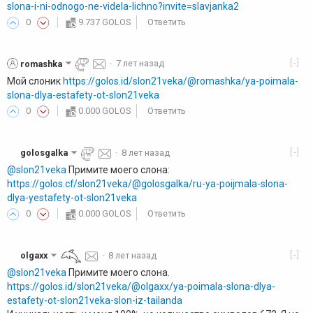
slona-i-ni-odnogo-ne-videla-lichno?invite=slavjanka2
0
9.737 GOLOS
Ответить
[-]
romashka
·
7 лет назад
Мой слоник
https://golos.id/slon21veka/@romashka/ya-poimala-
slona-dlya-estafety-ot-slon21veka
0
0.000 GOLOS
Ответить
[-]
golosgalka
·
8 лет назад
@slon21veka
Примите моего слона:
https://golos.cf/slon21veka/@golosgalka/ru-ya-poijmala-slona-
dlya-yestafety-ot-slon21veka
0
0.000 GOLOS
Ответить
[-]
olgaxx
·
8 лет назад
@slon21veka
Примите моего слона.
https://golos.id/slon21veka/@olgaxx/ya-poimala-slona-dlya-
estafety-ot-slon21veka-slon-iz-tailanda