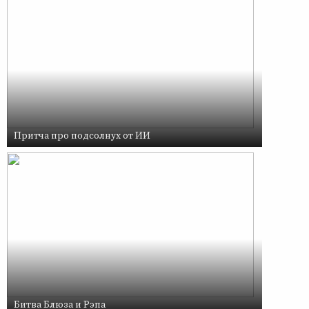
Притча про подсолнух от ИИ
Битва Блюза и Рэпа