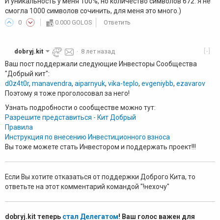
И уникальность у меня 100%, но количество символов 672. Я не
смогла 1000 символов сочинить, для меня это много.)
0
0.000 GOLOS
Ответить
[-]
dobryj.kit
·
8 лет назад
Ваш пост поддержали следующие Инвесторы Сообщества
"Добрый кит":
d0z4t0r
,
manavendra
,
aiparnyuk
,
vika-teplo
,
evgeniybb
,
ezavarov
Поэтому я тоже проголосовал за него!
Узнать подробности о сообществе можно тут:
Разрешите представиться - Кит Добрый
Правила
Инструкция по внесению Инвестиционного взноса
Вы тоже можете стать Инвестором и поддержать проект!!!
Если Вы хотите отказаться от поддержки Доброго Кита, то
ответьте на этот комментарий командой "!нехочу"
dobryj.kit теперь
стал Делегатом
! Ваш голос важен для