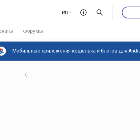
RU
онаты
Форумы
Мобильные приложения кошелька и блогов для Androi