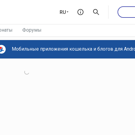
RU
онаты
Форумы
Мобильные приложения кошелька и блогов для Androi