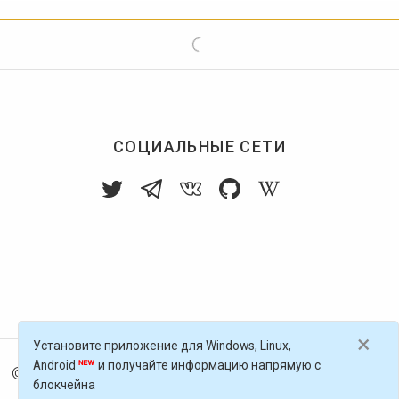
СОЦИАЛЬНЫЕ СЕТИ
×
Установите приложение для Windows, Linux,
Android
и получайте информацию напрямую с
© 2016-
2026
Голос Блоги — децентрализованная п
блокчейна
латформа, работающая на блокчейне Golos