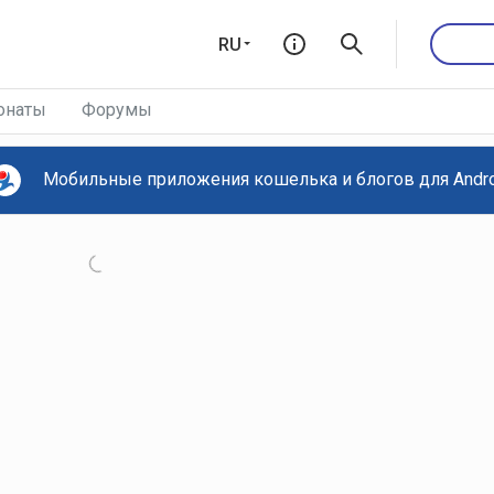
RU
онаты
Форумы
Мобильные приложения кошелька и блогов для Androi