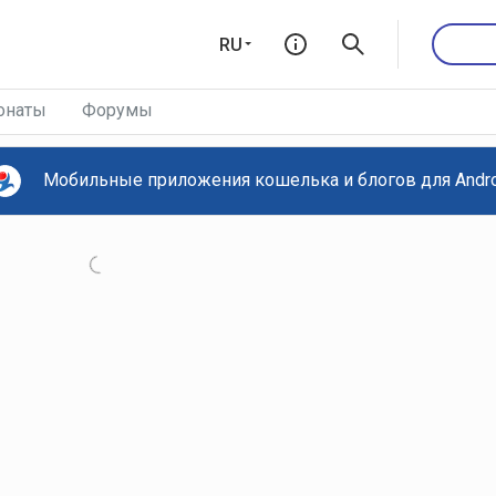
RU
онаты
Форумы
Мобильные приложения кошелька и блогов для Androi