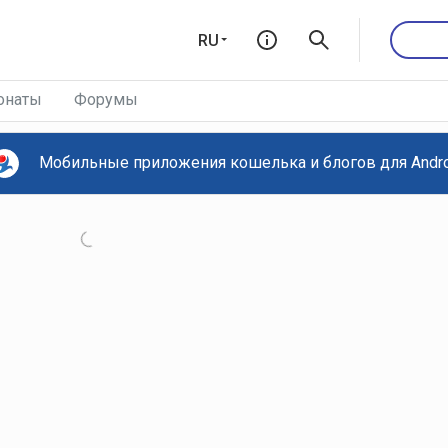
RU
онаты
Форумы
Мобильные приложения кошелька и блогов для Androi