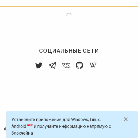
СОЦИАЛЬНЫЕ СЕТИ
×
Установите приложение для Windows, Linux,
Android
и получайте информацию напрямую с
© 2016-
2026
Голос Блоги — децентрализованная п
блокчейна
латформа, работающая на блокчейне Golos