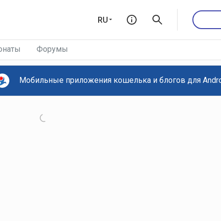
RU
онаты
Форумы
Мобильные приложения кошелька и блогов для Androi