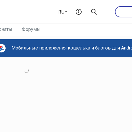
RU
онаты
Форумы
Мобильные приложения кошелька и блогов для Androi