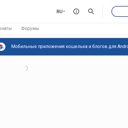
RU
онаты
Форумы
Мобильные приложения кошелька и блогов для Androi