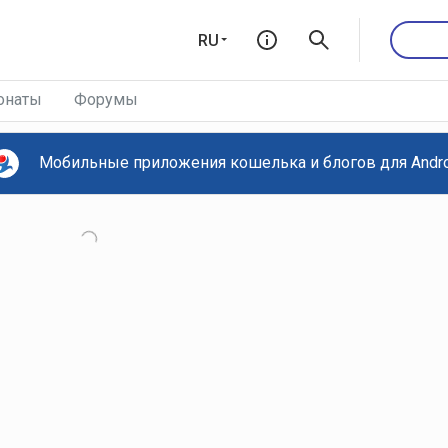
RU
онаты
Форумы
Мобильные приложения кошелька и блогов для Androi