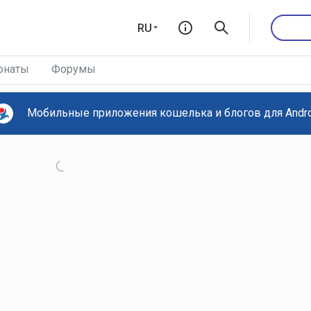
RU
онаты
Форумы
Мобильные приложения кошелька и блогов для Androi