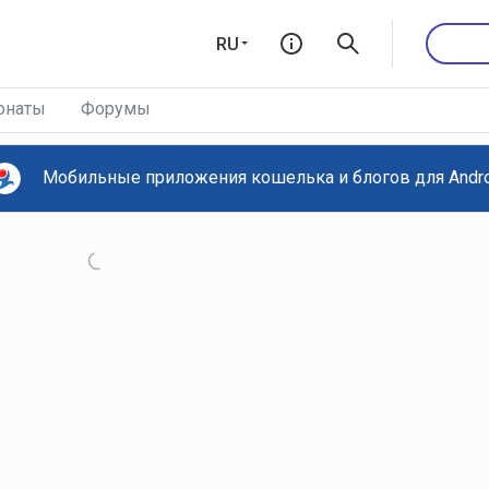
RU
онаты
Форумы
Мобильные приложения кошелька и блогов для Androi